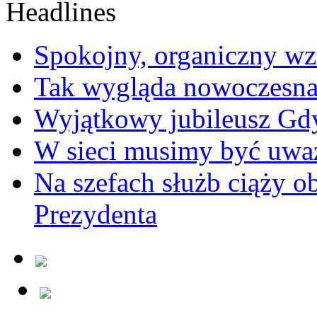
Spokojny, organiczny wz
Tak wygląda nowoczesna
Wyjątkowy jubileusz Gd
W sieci musimy być uwa
Na szefach służb ciąży 
Prezydenta