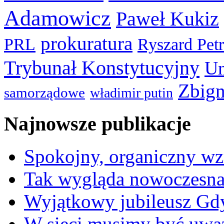
Adamowicz
Paweł Kukiz
prokuratura
PRL
Ryszard Pet
Trybunał Konstytucyjny
Un
Zbign
samorządowe
władimir putin
Najnowsze publikacje
Spokojny, organiczny wz
Tak wygląda nowoczesna
Wyjątkowy jubileusz Gd
W sieci musimy być uwa