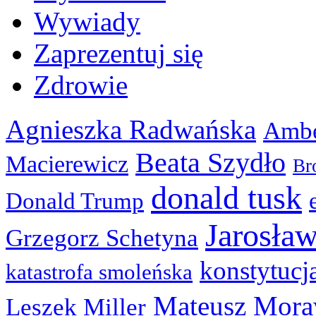
Wywiady
Zaprezentuj się
Zdrowie
Agnieszka Radwańska
Ambe
Beata Szydło
Macierewicz
Br
donald tusk
Donald Trump
Jarosła
Grzegorz Schetyna
konstytucj
katastrofa smoleńska
Mateusz Mora
Leszek Miller