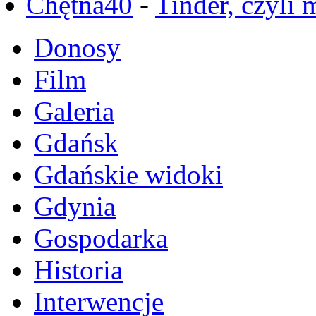
Chętna40
-
Tinder, czyli 
Donosy
Film
Galeria
Gdańsk
Gdańskie widoki
Gdynia
Gospodarka
Historia
Interwencje