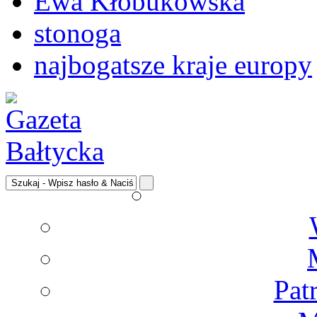
Ewa Kłobukowska
stonoga
najbogatsze kraje europy
Pat