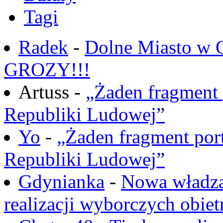
Tagi
Radek
-
Dolne Miasto w
GROZY!!!
Artuss -
„Żaden fragment 
Republiki Ludowej”
Yo
-
„Żaden fragment port
Republiki Ludowej”
Gdynianka
-
Nowa władza
realizacji wyborczych obiet