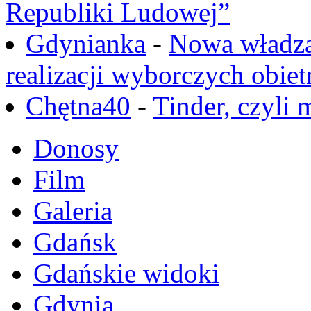
Republiki Ludowej”
Gdynianka
-
Nowa władza
realizacji wyborczych obiet
Chętna40
-
Tinder, czyli 
Donosy
Film
Galeria
Gdańsk
Gdańskie widoki
Gdynia