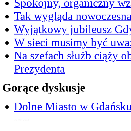
Spokojny, organiczny wz
Tak wygląda nowoczesna
Wyjątkowy jubileusz Gd
W sieci musimy być uwa
Na szefach służb ciąży 
Prezydenta
Gorące dyskusje
Dolne Miasto w Gdańs
16 maj 2013