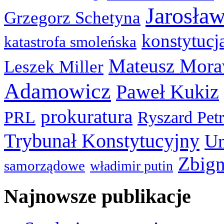
Jarosła
Grzegorz Schetyna
konstytucj
katastrofa smoleńska
Mateusz Mora
Leszek Miller
Adamowicz
Paweł Kukiz
prokuratura
PRL
Ryszard Pet
Trybunał Konstytucyjny
Un
Zbign
samorządowe
władimir putin
Najnowsze publikacje