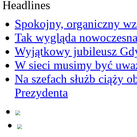
Spokojny, organiczny wz
Tak wygląda nowoczesna
Wyjątkowy jubileusz Gd
W sieci musimy być uwa
Na szefach służb ciąży 
Prezydenta