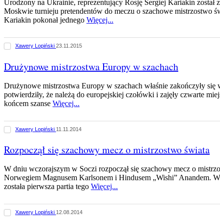
Urodzony na Ukrainie, reprezentujący Rosję Sergiej Kariakin zosta
Moskwie turnieju pretendentów do meczu o szachowe mistrzostwo świ
Kariakin pokonał jednego
Więcej...
Xawery Lopiński
23.11.2015
Drużynowe mistrzostwa Europy w szachach
Drużynowe mistrzostwa Europy w szachach właśnie zakończyły się 
potwierdziły, że należą do europejskiej czołówki i zajęły czwarte mi
końcem szanse
Więcej...
Xawery Lopiński
11.11.2014
Rozpoczął się szachowy mecz o mistrzostwo świata
W dniu wczorajszym w Soczi rozpoczął się szachowy mecz o mistrz
Norwegiem Magnusem Karlsonem i Hindusem „Wishi” Anandem. W d
została pierwsza partia tego
Więcej...
Xawery Lopiński
12.08.2014