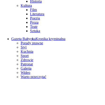
Historia
Kultura
Film
Literatura
Poezja
Proza
Teatr
Sztuka
Gazeta Bałtycka
Kronika kryminalna
Porady prawne
Styl
Kuchnia
Sport
Zdrowie
Patronat
Galeria
Wideo
Warto przeczytać