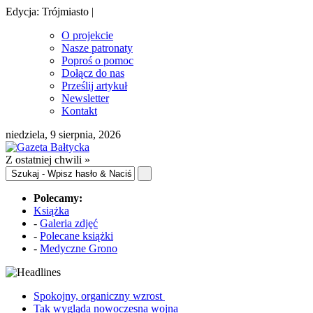
Edycja: Trójmiasto |
O projekcie
Nasze patronaty
Poproś o pomoc
Dołącz do nas
Prześlij artykuł
Newsletter
Kontakt
niedziela, 9 sierpnia, 2026
Z ostatniej chwili »
Polecamy:
Książka
-
Galeria zdjęć
-
Polecane książki
-
Medyczne Grono
Spokojny, organiczny wzrost
Tak wygląda nowoczesna wojna