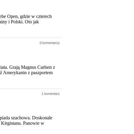
be Open, gdzie w czterech
iny i Polski. Oto jak
0 komentarzy
iata. Grają Magnus Carlsen z
dź Amerykanin z paszportem
1 komentarz
impiada szachowa. Doskonale
i Kirgistanu. Panowie w