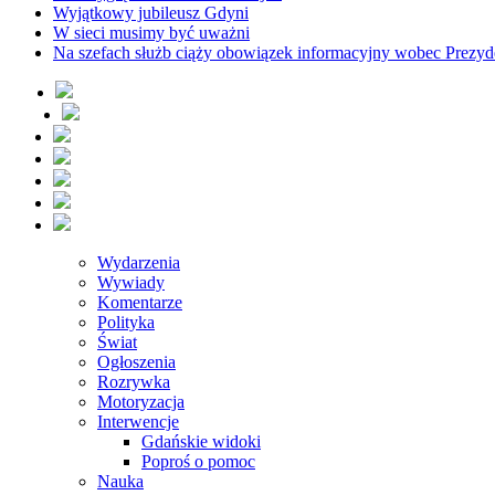
Wyjątkowy jubileusz Gdyni
W sieci musimy być uważni
Na szefach służb ciąży obowiązek informacyjny wobec Prezyd
Wydarzenia
Wywiady
Komentarze
Polityka
Świat
Ogłoszenia
Rozrywka
Motoryzacja
Interwencje
Gdańskie widoki
Poproś o pomoc
Nauka