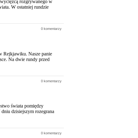
ł zwycięzcą rozgrywanego w
ata. W ostatniej rundzie
0 komentarzy
w Rejkjawiku. Nasze panie
ejsce. Na dwie rundy przed
0 komentarzy
ostwo świata pomiędzy
niu dzisiejszym rozegrana
0 komentarzy