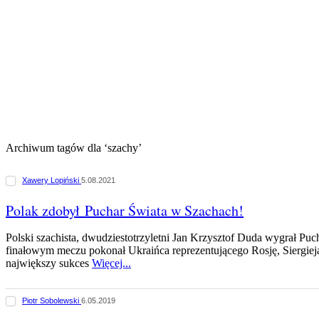
Archiwum tagów dla ‘szachy’
Xawery Lopiński
5.08.2021
Polak zdobył Puchar Świata w Szachach!
Polski szachista, dwudziestotrzyletni Jan Krzysztof Duda wygrał Pu
finałowym meczu pokonał Ukraińca reprezentującego Rosję, Siergieja
największy sukces
Więcej...
Piotr Sobolewski
6.05.2019