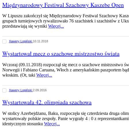
Międzynarodowy Festiwal Szachowy Kaszebe Open
W Lipuszu zakończył się Międzynarodowy Festiwal Szachowy Kasze
grupach turniejowych rywalizowało 76 szachistek i szachistów z Ukra
przedstawiają się wyniki
Więcej...
Xawery Lopiński
10.11.2018
Wystartował mecz o szachowe mistrzostwo świata
Wczoraj (09.11.2018) rozpoczął się mecz o szachowe mistrzostwo św
Norwegii i Fabiano Caruana, Włoch z amerykańskim paszportem bą
włoskim. (Ot, taki
Więcej...
Xawery Lopiński
2.09.2016
Wystartowała 42. olimpiada szachowa
W stolicy Azerbejdżanu, Baku, rozpoczęła się czterdziesta druga ol
wystartowały polskie zespoły. Panie wygrały 4 : 0 z reprezentantkam
identycznym stosunku
Więcej...