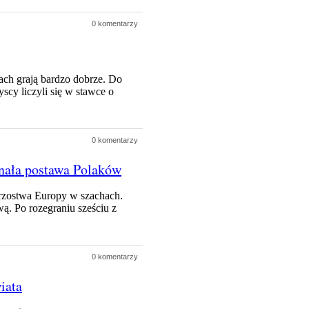
0 komentarzy
ach grają bardzo dobrze. Do
scy liczyli się w stawce o
0 komentarzy
nała postawa Polaków
rzostwa Europy w szachach.
ą. Po rozegraniu sześciu z
0 komentarzy
iata