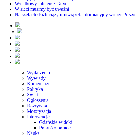
Wyjątkowy jubileusz Gdyni
W sieci musimy być uważni
Na szefach służb ciąży obowiązek informacyjny wobec Prezyd
Wydarzenia
Wywiady
Komentarze
Polityka
Świat
Ogłoszenia
Rozrywka
Motoryzacja
Interwencje
Gdańskie widoki
Poproś o pomoc
Nauka