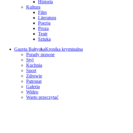
Historia
Kultura
Film
Literatura
Poezja
Proza
Teatr
Sztuka
Gazeta Bałtycka
Kronika kryminalna
Porady prawne
Styl
Kuchnia
Sport
Zdrowie
Patronat
Galeria
Wideo
Warto przeczytać