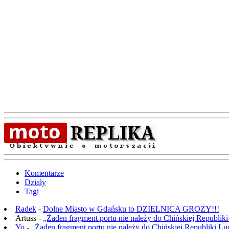
Komentarze
Działy
Tagi
Radek
-
Dolne Miasto w Gdańsku to DZIELNICA GROZY!!!
Artuss -
„Żaden fragment portu nie należy do Chińskiej Republik
Yo
-
„Żaden fragment portu nie należy do Chińskiej Republiki L