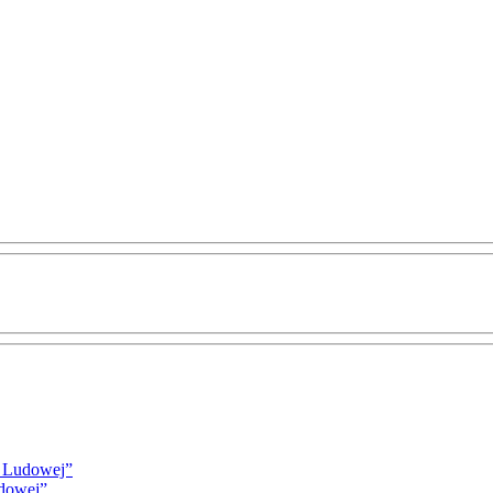
i Ludowej”
udowej”