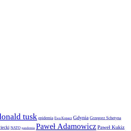
donald tusk
Gdynia
epidemia
Grzegorz Schetyna
Ewa Kopacz
Paweł Adamowicz
Paweł Kukiz
iecki
NATO
pandemia