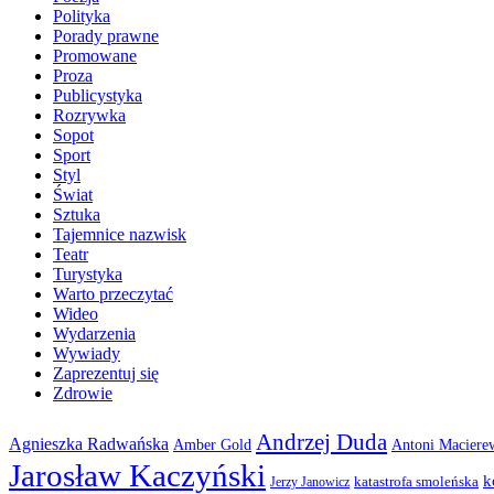
Polityka
Porady prawne
Promowane
Proza
Publicystyka
Rozrywka
Sopot
Sport
Styl
Świat
Sztuka
Tajemnice nazwisk
Teatr
Turystyka
Warto przeczytać
Wideo
Wydarzenia
Wywiady
Zaprezentuj się
Zdrowie
Andrzej Duda
Agnieszka Radwańska
Amber Gold
Antoni Maciere
Jarosław Kaczyński
k
katastrofa smoleńska
Jerzy Janowicz