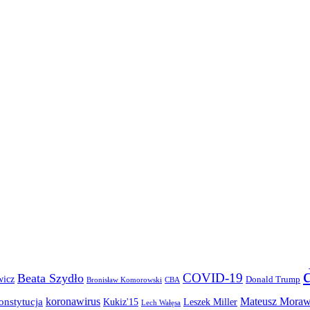
COVID-19
Beata Szydło
wicz
Donald Trump
Bronisław Komorowski
CBA
koronawirus
Mateusz Moraw
onstytucja
Kukiz'15
Leszek Miller
Lech Wałęsa