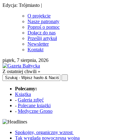
Edycja: Trójmiasto |
O projekcie
Nasze patronaty
Poproś o pomoc
Dołącz do nas
Prześlij artykuł
Newsletter
Kontakt
piątek, 7 sierpnia, 2026
Z ostatniej chwili »
Polecamy:
Książka
-
Galeria zdjęć
-
Polecane książki
-
Medyczne Grono
Spokojny, organiczny wzrost
Tak wygląda nowoczesna wojna