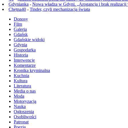
Gdynianka
-
Nowa władza w Gdyni. „Arogancja i brak realizacji
Chętna40
-
Tinder, czyli mechanizacja świata
Donosy
Film
Galeria
Gdańsk
Gdańskie widoki
Gdynia
Gospodarka
Historia
Interwencje
Komentarze
Kronika kryminalna
Kuchnia
Kultura
Literatura
Media o nas
Moda
Motoryzacja
Nauka
Ogłoszenia
Osobliwości
Patronat
Poezja