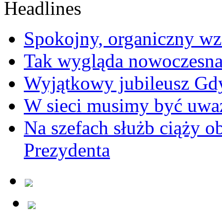
Spokojny, organiczny wz
Tak wygląda nowoczesna
Wyjątkowy jubileusz Gd
W sieci musimy być uwa
Na szefach służb ciąży 
Prezydenta