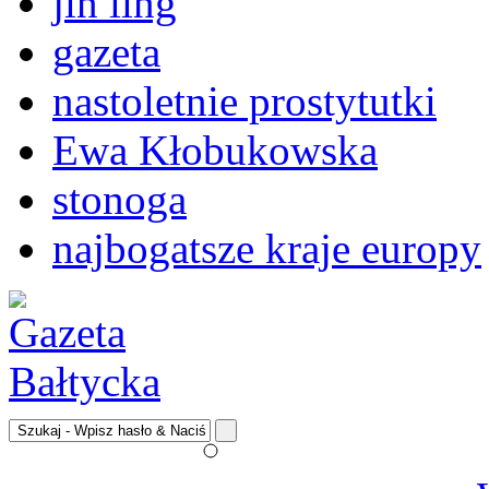
jin ling
gazeta
nastoletnie prostytutki
Ewa Kłobukowska
stonoga
najbogatsze kraje europy