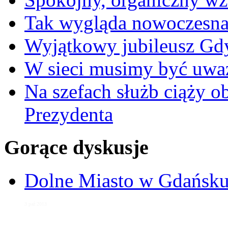
Tak wygląda nowoczesna
Wyjątkowy jubileusz Gd
W sieci musimy być uwa
Na szefach służb ciąży 
Prezydenta
Gorące dyskusje
Dolne Miasto w Gdańs
3 paź 2013