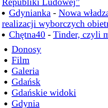
Republiki Ludowej”
Gdynianka
-
Nowa władza
realizacji wyborczych obiet
Chętna40
-
Tinder, czyli 
Donosy
Film
Galeria
Gdańsk
Gdańskie widoki
Gdynia