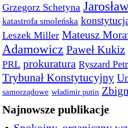
Jarosła
Grzegorz Schetyna
konstytucj
katastrofa smoleńska
Mateusz Mora
Leszek Miller
Adamowicz
Paweł Kukiz
prokuratura
PRL
Ryszard Pet
Trybunał Konstytucyjny
Un
Zbign
samorządowe
władimir putin
Najnowsze publikacje
Spokojny, organiczny wz