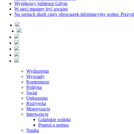
Wyjątkowy jubileusz Gdyni
W sieci musimy być uważni
Na szefach służb ciąży obowiązek informacyjny wobec Prezyd
Wydarzenia
Wywiady
Komentarze
Polityka
Świat
Ogłoszenia
Rozrywka
Motoryzacja
Interwencje
Gdańskie widoki
Poproś o pomoc
Nauka