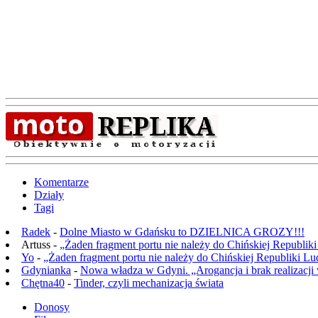
Komentarze
Działy
Tagi
Radek
-
Dolne Miasto w Gdańsku to DZIELNICA GROZY!!!
Artuss -
„Żaden fragment portu nie należy do Chińskiej Republik
Yo
-
„Żaden fragment portu nie należy do Chińskiej Republiki L
Gdynianka
-
Nowa władza w Gdyni. „Arogancja i brak realizacji
Chętna40
-
Tinder, czyli mechanizacja świata
Donosy