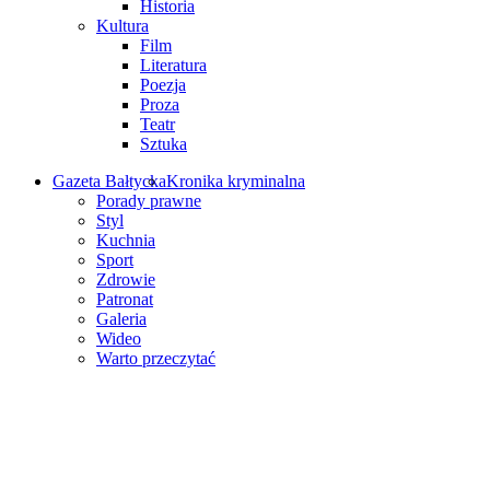
Historia
Kultura
Film
Literatura
Poezja
Proza
Teatr
Sztuka
Gazeta Bałtycka
Kronika kryminalna
Porady prawne
Styl
Kuchnia
Sport
Zdrowie
Patronat
Galeria
Wideo
Warto przeczytać