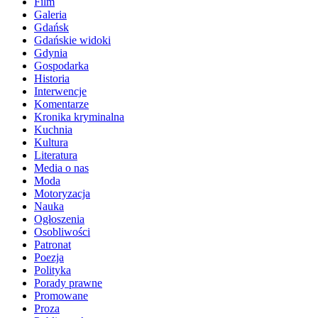
Film
Galeria
Gdańsk
Gdańskie widoki
Gdynia
Gospodarka
Historia
Interwencje
Komentarze
Kronika kryminalna
Kuchnia
Kultura
Literatura
Media o nas
Moda
Motoryzacja
Nauka
Ogłoszenia
Osobliwości
Patronat
Poezja
Polityka
Porady prawne
Promowane
Proza