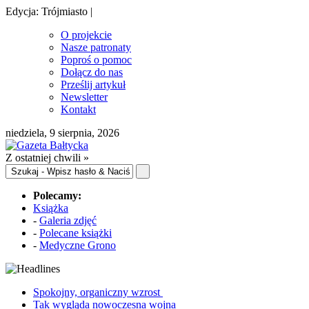
Edycja: Trójmiasto |
O projekcie
Nasze patronaty
Poproś o pomoc
Dołącz do nas
Prześlij artykuł
Newsletter
Kontakt
niedziela, 9 sierpnia, 2026
Z ostatniej chwili »
Polecamy:
Książka
-
Galeria zdjęć
-
Polecane książki
-
Medyczne Grono
Spokojny, organiczny wzrost
Tak wygląda nowoczesna wojna