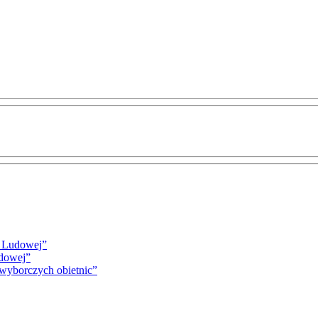
i Ludowej”
udowej”
 wyborczych obietnic”