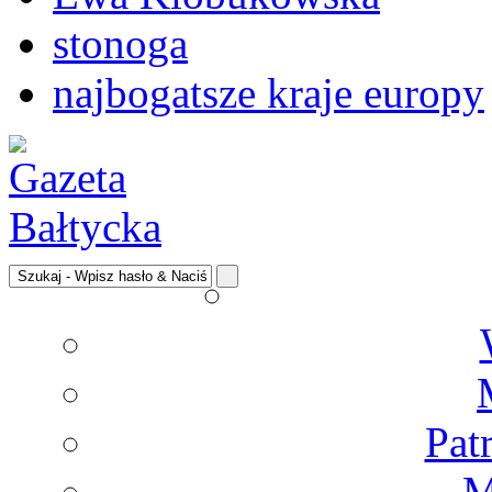
stonoga
najbogatsze kraje europy
Pat
M