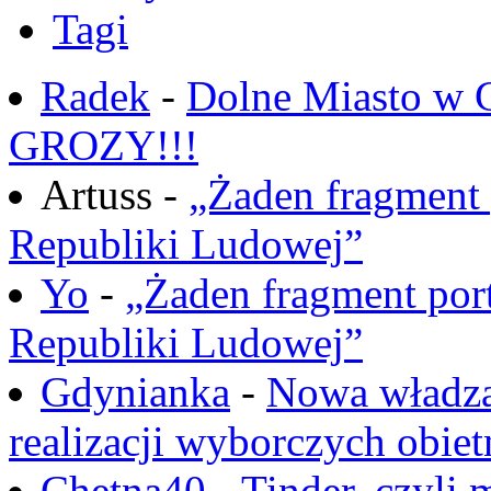
Tagi
Radek
-
Dolne Miasto w
GROZY!!!
Artuss -
„Żaden fragment 
Republiki Ludowej”
Yo
-
„Żaden fragment port
Republiki Ludowej”
Gdynianka
-
Nowa władza
realizacji wyborczych obiet
Chętna40
-
Tinder, czyli 