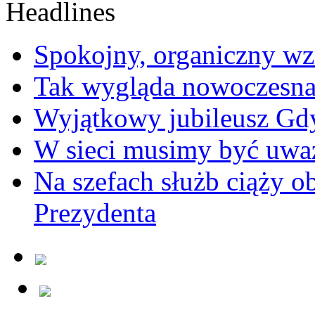
Spokojny, organiczny wz
Tak wygląda nowoczesna
Wyjątkowy jubileusz Gd
W sieci musimy być uwa
Na szefach służb ciąży 
Prezydenta