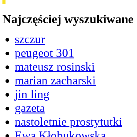
Najczęściej wyszukiwane
szczur
peugeot 301
mateusz rosinski
marian zacharski
jin ling
gazeta
nastoletnie prostytutki
Ewa Kłobukowska