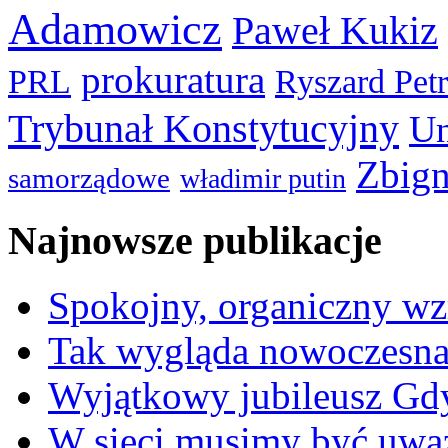
Adamowicz
Paweł Kukiz
prokuratura
PRL
Ryszard Pet
Trybunał Konstytucyjny
Un
Zbign
samorządowe
władimir putin
Najnowsze publikacje
Spokojny, organiczny wz
Tak wygląda nowoczesna
Wyjątkowy jubileusz Gd
W sieci musimy być uwa