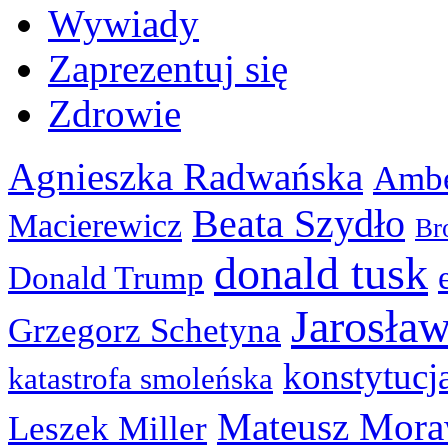
Wywiady
Zaprezentuj się
Zdrowie
Agnieszka Radwańska
Ambe
Beata Szydło
Macierewicz
Br
donald tusk
Donald Trump
Jarosła
Grzegorz Schetyna
konstytucj
katastrofa smoleńska
Mateusz Mora
Leszek Miller