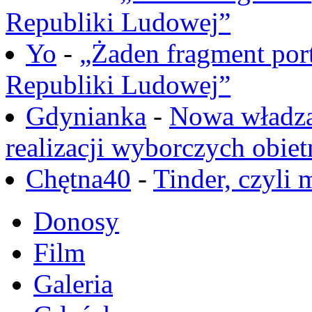
Republiki Ludowej”
Yo
-
„Żaden fragment port
Republiki Ludowej”
Gdynianka
-
Nowa władza
realizacji wyborczych obiet
Chętna40
-
Tinder, czyli 
Donosy
Film
Galeria