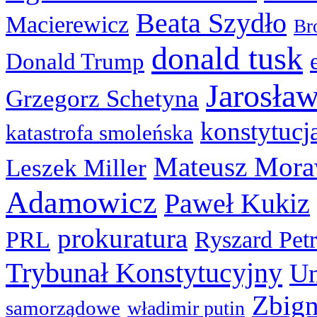
Beata Szydło
Macierewicz
Br
donald tusk
Donald Trump
Jarosła
Grzegorz Schetyna
konstytucj
katastrofa smoleńska
Mateusz Mora
Leszek Miller
Adamowicz
Paweł Kukiz
prokuratura
PRL
Ryszard Pet
Trybunał Konstytucyjny
Un
Zbign
samorządowe
władimir putin