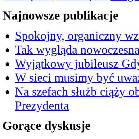
Najnowsze publikacje
Spokojny, organiczny wz
Tak wygląda nowoczesna
Wyjątkowy jubileusz Gd
W sieci musimy być uwa
Na szefach służb ciąży 
Prezydenta
Gorące dyskusje