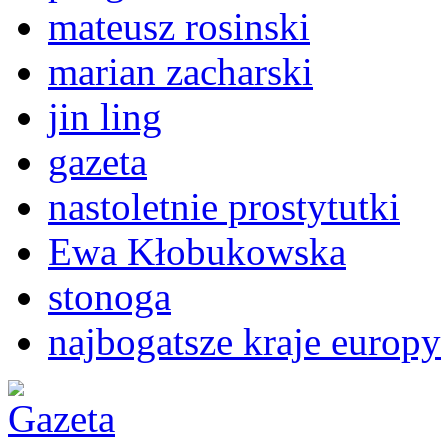
mateusz rosinski
marian zacharski
jin ling
gazeta
nastoletnie prostytutki
Ewa Kłobukowska
stonoga
najbogatsze kraje europy