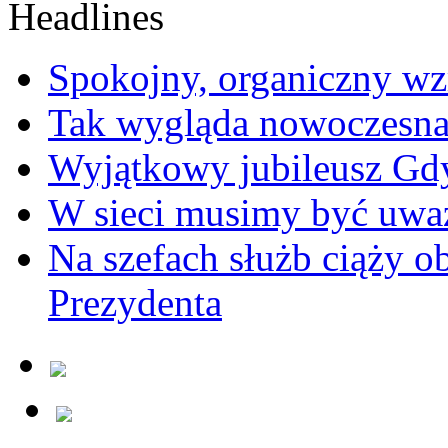
Spokojny, organiczny wz
Tak wygląda nowoczesna
Wyjątkowy jubileusz Gd
W sieci musimy być uwa
Na szefach służb ciąży 
Prezydenta