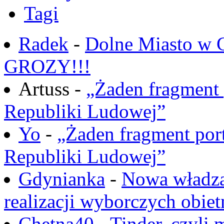
Tagi
Radek
-
Dolne Miasto w
GROZY!!!
Artuss -
„Żaden fragment 
Republiki Ludowej”
Yo
-
„Żaden fragment port
Republiki Ludowej”
Gdynianka
-
Nowa władza
realizacji wyborczych obiet
Chętna40
-
Tinder, czyli 