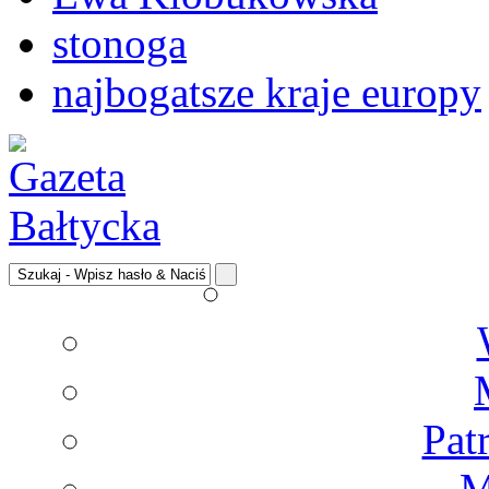
stonoga
najbogatsze kraje europy
Pat
M