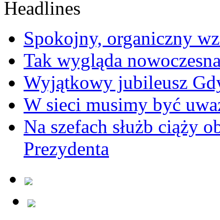
Spokojny, organiczny wz
Tak wygląda nowoczesna
Wyjątkowy jubileusz Gd
W sieci musimy być uwa
Na szefach służb ciąży 
Prezydenta