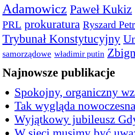
Adamowicz
Paweł Kukiz
prokuratura
PRL
Ryszard Pet
Trybunał Konstytucyjny
Un
Zbign
samorządowe
władimir putin
Najnowsze publikacje
Spokojny, organiczny wz
Tak wygląda nowoczesna
Wyjątkowy jubileusz Gd
W sieci musimy być uwa