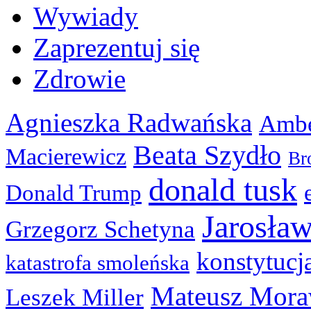
Wywiady
Zaprezentuj się
Zdrowie
Agnieszka Radwańska
Ambe
Beata Szydło
Macierewicz
Br
donald tusk
Donald Trump
Jarosła
Grzegorz Schetyna
konstytucj
katastrofa smoleńska
Mateusz Mora
Leszek Miller