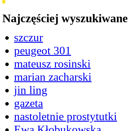
Najczęściej wyszukiwane
szczur
peugeot 301
mateusz rosinski
marian zacharski
jin ling
gazeta
nastoletnie prostytutki
Ewa Kłobukowska