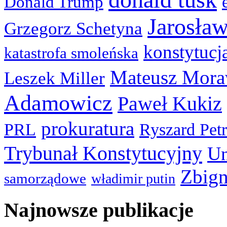
Donald Trump
Jarosła
Grzegorz Schetyna
konstytucj
katastrofa smoleńska
Mateusz Mora
Leszek Miller
Adamowicz
Paweł Kukiz
prokuratura
PRL
Ryszard Pet
Trybunał Konstytucyjny
Un
Zbign
samorządowe
władimir putin
Najnowsze publikacje