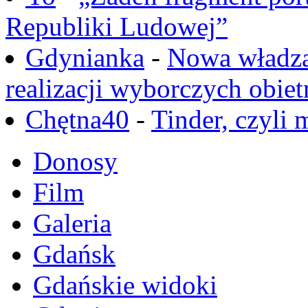
Republiki Ludowej”
Gdynianka
-
Nowa władza
realizacji wyborczych obiet
Chętna40
-
Tinder, czyli 
Donosy
Film
Galeria
Gdańsk
Gdańskie widoki