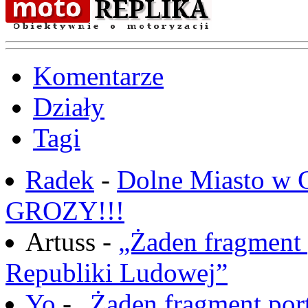
Komentarze
Działy
Tagi
Radek
-
Dolne Miasto w
GROZY!!!
Artuss -
„Żaden fragment 
Republiki Ludowej”
Yo
-
„Żaden fragment port