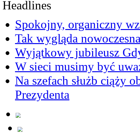
Spokojny, organiczny wz
Tak wygląda nowoczesna
Wyjątkowy jubileusz Gd
W sieci musimy być uwa
Na szefach służb ciąży 
Prezydenta