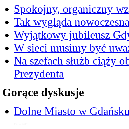
Spokojny, organiczny wz
Tak wygląda nowoczesna
Wyjątkowy jubileusz Gd
W sieci musimy być uwa
Na szefach służb ciąży 
Prezydenta
Gorące dyskusje
Dolne Miasto w Gdańs
19 cze 2012