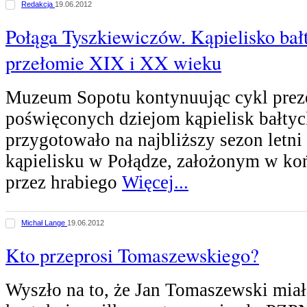
Redakcja
19.06.2012
Połąga Tyszkiewiczów. Kąpielisko bał
przełomie XIX i XX wieku
Muzeum Sopotu kontynuując cykl preze
poświęconych dziejom kąpielisk bałtyc
przygotowało na najbliższy sezon letn
kąpielisku w Połądze, założonym w k
przez hrabiego
Więcej...
Michał Lange
19.06.2012
Kto przeprosi Tomaszewskiego?
Wyszło na to, że Jan Tomaszewski miał 