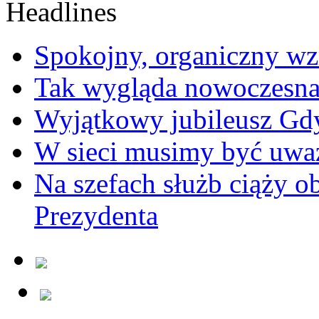
Spokojny, organiczny wz
Tak wygląda nowoczesna
Wyjątkowy jubileusz Gd
W sieci musimy być uwa
Na szefach służb ciąży 
Prezydenta