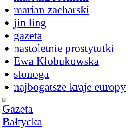
marian zacharski
jin ling
gazeta
nastoletnie prostytutki
Ewa Kłobukowska
stonoga
najbogatsze kraje europy