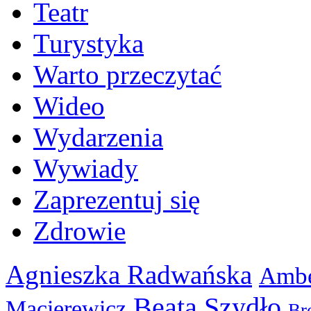
Teatr
Turystyka
Warto przeczytać
Wideo
Wydarzenia
Wywiady
Zaprezentuj się
Zdrowie
Agnieszka Radwańska
Ambe
Beata Szydło
Macierewicz
Br