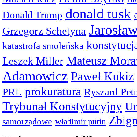
donald tusk
Donald Trump
Jarosła
Grzegorz Schetyna
konstytucj
katastrofa smoleńska
Mateusz Mora
Leszek Miller
Adamowicz
Paweł Kukiz
prokuratura
PRL
Ryszard Pet
Trybunał Konstytucyjny
Un
Zbign
samorządowe
władimir putin