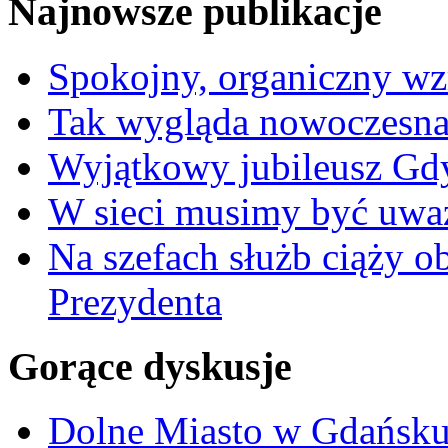
Najnowsze publikacje
Spokojny, organiczny wz
Tak wygląda nowoczesna
Wyjątkowy jubileusz Gd
W sieci musimy być uwa
Na szefach służb ciąży 
Prezydenta
Gorące dyskusje
Dolne Miasto w Gdańs