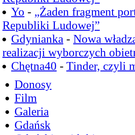
Yo
-
„Żaden fragment port
Republiki Ludowej”
Gdynianka
-
Nowa władza
realizacji wyborczych obiet
Chętna40
-
Tinder, czyli 
Donosy
Film
Galeria
Gdańsk