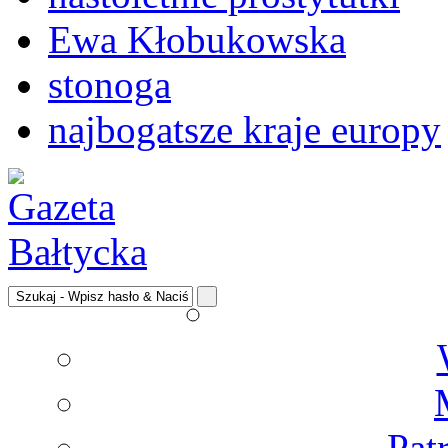
Ewa Kłobukowska
stonoga
najbogatsze kraje europy
Pat