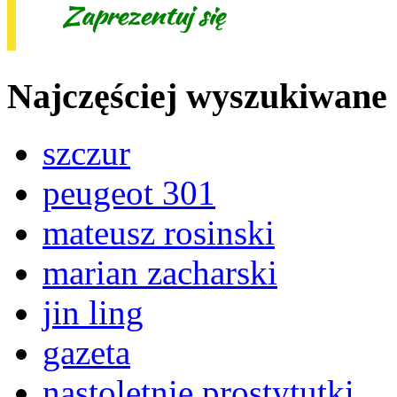
Najczęściej wyszukiwane
szczur
peugeot 301
mateusz rosinski
marian zacharski
jin ling
gazeta
nastoletnie prostytutki