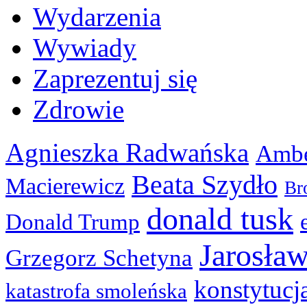
Wydarzenia
Wywiady
Zaprezentuj się
Zdrowie
Agnieszka Radwańska
Ambe
Beata Szydło
Macierewicz
Br
donald tusk
Donald Trump
Jarosła
Grzegorz Schetyna
konstytucj
katastrofa smoleńska