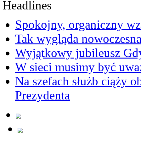
Spokojny, organiczny wz
Tak wygląda nowoczesna
Wyjątkowy jubileusz Gd
W sieci musimy być uwa
Na szefach służb ciąży 
Prezydenta