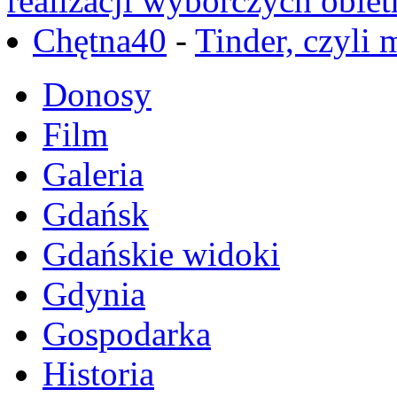
realizacji wyborczych obiet
Chętna40
-
Tinder, czyli 
Donosy
Film
Galeria
Gdańsk
Gdańskie widoki
Gdynia
Gospodarka
Historia