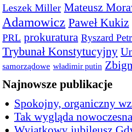
Mateusz Mora
Leszek Miller
Adamowicz
Paweł Kukiz
prokuratura
PRL
Ryszard Pet
Trybunał Konstytucyjny
Un
Zbign
samorządowe
władimir putin
Najnowsze publikacje
Spokojny, organiczny wz
Tak wygląda nowoczesna
Wyjątkowy jubileusz Gd