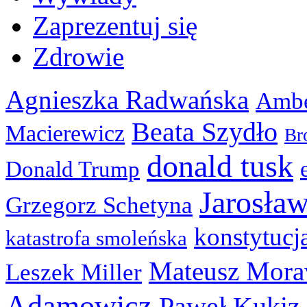
Zaprezentuj się
Zdrowie
Agnieszka Radwańska
Ambe
Beata Szydło
Macierewicz
Br
donald tusk
Donald Trump
Jarosła
Grzegorz Schetyna
konstytucj
katastrofa smoleńska
Mateusz Mora
Leszek Miller
Adamowicz
Paweł Kukiz