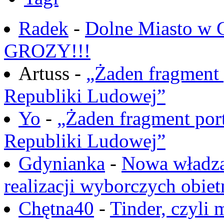
Radek
-
Dolne Miasto w
GROZY!!!
Artuss -
„Żaden fragment 
Republiki Ludowej”
Yo
-
„Żaden fragment port
Republiki Ludowej”
Gdynianka
-
Nowa władza
realizacji wyborczych obiet
Chętna40
-
Tinder, czyli 