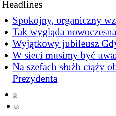
Spokojny, organiczny wz
Tak wygląda nowoczesna
Wyjątkowy jubileusz Gd
W sieci musimy być uwa
Na szefach służb ciąży 
Prezydenta