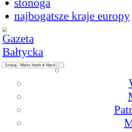
stonoga
najbogatsze kraje europy
Pat
M