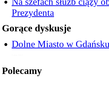
Na szefach służb ciąży 
Prezydenta
Gorące dyskusje
Dolne Miasto w Gdańs
3 mar 2013
Polecamy