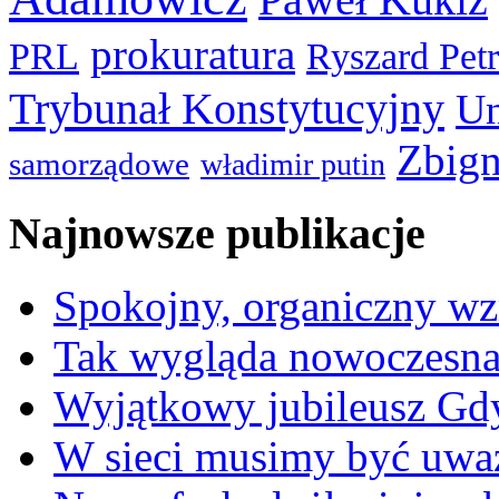
prokuratura
PRL
Ryszard Pet
Trybunał Konstytucyjny
Un
Zbign
samorządowe
władimir putin
Najnowsze publikacje
Spokojny, organiczny wz
Tak wygląda nowoczesna
Wyjątkowy jubileusz Gd
W sieci musimy być uwa