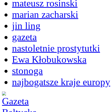
mateusz rosinski
marian zacharski
jin ling
gazeta
nastoletnie prostytutki
Ewa Kłobukowska
stonoga
najbogatsze kraje europy