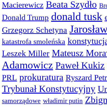
Beata Szydło
Macierewicz
Br
donald tusk
Donald Trump
Jarosła
Grzegorz Schetyna
konstytucj
katastrofa smoleńska
Mateusz Mora
Leszek Miller
Adamowicz
Paweł Kukiz
prokuratura
PRL
Ryszard Pet
Trybunał Konstytucyjny
Un
Zbign
samorządowe
władimir putin