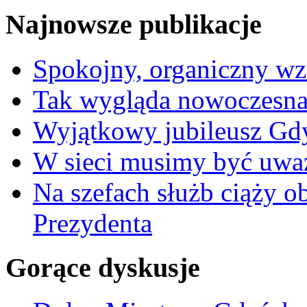
Najnowsze publikacje
Spokojny, organiczny wz
Tak wygląda nowoczesna
Wyjątkowy jubileusz Gd
W sieci musimy być uwa
Na szefach służb ciąży 
Prezydenta
Gorące dyskusje