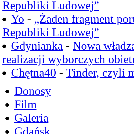
Republiki Ludowej”
Yo
-
„Żaden fragment port
Republiki Ludowej”
Gdynianka
-
Nowa władza
realizacji wyborczych obiet
Chętna40
-
Tinder, czyli 
Donosy
Film
Galeria
Gdańsk