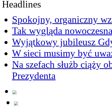
Spokojny, organiczny wz
Tak wygląda nowoczesna
Wyjątkowy jubileusz Gd
W sieci musimy być uwa
Na szefach służb ciąży 
Prezydenta