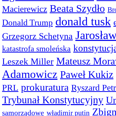
Beata Szydło
Macierewicz
Br
donald tusk
Donald Trump
Jarosła
Grzegorz Schetyna
konstytucj
katastrofa smoleńska
Mateusz Mora
Leszek Miller
Adamowicz
Paweł Kukiz
prokuratura
PRL
Ryszard Pet
Trybunał Konstytucyjny
Un
Zbign
samorządowe
władimir putin