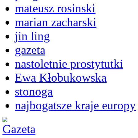
mateusz rosinski
marian zacharski
jin ling
gazeta
nastoletnie prostytutki
Ewa Kłobukowska
stonoga
najbogatsze kraje europy