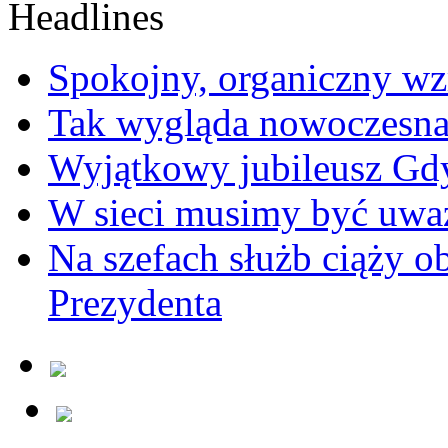
Spokojny, organiczny wz
Tak wygląda nowoczesna
Wyjątkowy jubileusz Gd
W sieci musimy być uwa
Na szefach służb ciąży 
Prezydenta