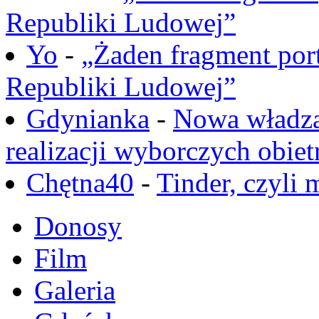
Republiki Ludowej”
Yo
-
„Żaden fragment port
Republiki Ludowej”
Gdynianka
-
Nowa władza
realizacji wyborczych obiet
Chętna40
-
Tinder, czyli 
Donosy
Film
Galeria