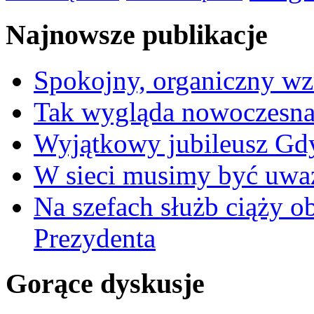
Najnowsze publikacje
Spokojny, organiczny wz
Tak wygląda nowoczesna
Wyjątkowy jubileusz Gd
W sieci musimy być uwa
Na szefach służb ciąży 
Prezydenta
Gorące dyskusje