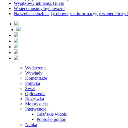
Wyjątkowy jubileusz Gdyni
W sieci musimy być uważni
Na szefach służb ciąży obowiązek informacyjny wobec Prezyd
Wydarzenia
Wywiady
Komentarze
Polityka
Świat
Ogłoszenia
Rozrywka
Motoryzacja
Interwencje
Gdańskie widoki
Poproś o pomoc
Nauka