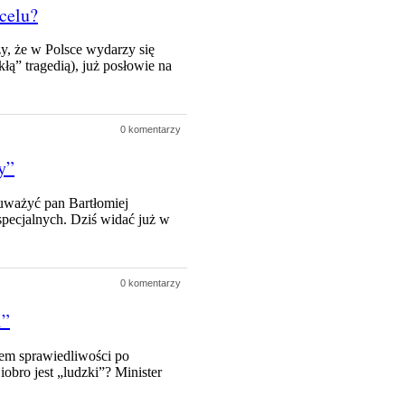
celu?
, że w Polsce wydarzy się
ą” tragedią), już posłowie na
0 komentarzy
y”
auważyć pan Bartłomiej
specjalnych. Dziś widać już w
0 komentarzy
i”
tem sprawiedliwości po
bro jest „ludzki”? Minister