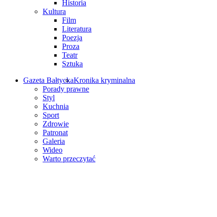
Historia
Kultura
Film
Literatura
Poezja
Proza
Teatr
Sztuka
Gazeta Bałtycka
Kronika kryminalna
Porady prawne
Styl
Kuchnia
Sport
Zdrowie
Patronat
Galeria
Wideo
Warto przeczytać