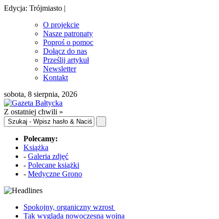
Edycja: Trójmiasto |
O projekcie
Nasze patronaty
Poproś o pomoc
Dołącz do nas
Prześlij artykuł
Newsletter
Kontakt
sobota, 8 sierpnia, 2026
Z ostatniej chwili »
Polecamy:
Książka
-
Galeria zdjęć
-
Polecane książki
-
Medyczne Grono
Spokojny, organiczny wzrost
Tak wygląda nowoczesna wojna