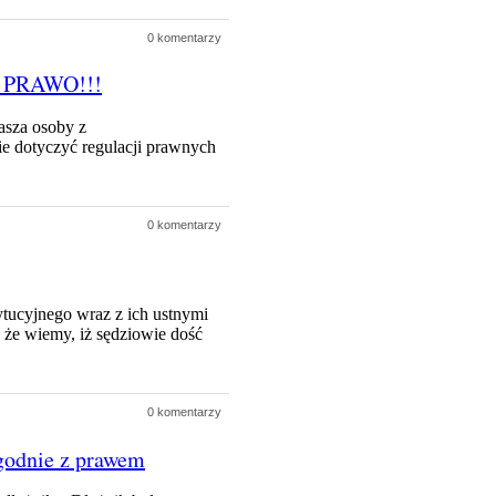
0 komentarzy
 – PRAWO!!!
sza osoby z
ie dotyczyć regulacji prawnych
0 komentarzy
ucyjnego wraz z ich ustnymi
 że wiemy, iż sędziowie dość
0 komentarzy
zgodnie z prawem