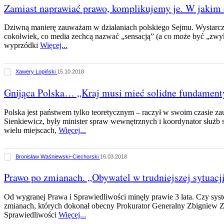
Zamiast naprawiać prawo, komplikujemy je. W jakim 
Dziwną manierę zauważam w działaniach polskiego Sejmu. Wystarczy
cokolwiek, co media zechcą nazwać „sensacją” (a co może być „zwykł
wyprzódki
Więcej...
Xawery Lopiński
15.10.2018
Gnijąca Polska… „Kraj musi mieć solidne fundament
Polska jest państwem tylko teoretycznym – raczył w swoim czasie z
Sienkiewicz, były minister spraw wewnętrznych i koordynator służb 
wielu miejscach,
Więcej...
Bronisław Waśniewski–Ciechorski
16.03.2018
Prawo po zmianach. „Obywatel w trudniejszej sytuacj
Od wygranej Prawa i Sprawiedliwości minęły prawie 3 lata. Czy sys
zmianach, których dokonał obecny Prokurator Generalny Zbigniew Zio
Sprawiedliwości
Więcej...