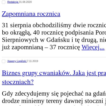
Redakcja
31.08.2020
Zapomniana rocznica
31 sierpnia obchodziliśmy dwie rocznic
bo okrągłą, 40 rocznicę podpisania Po
Sierpniowych w Gdańsku i tę drugą, ni
już zapomnianą – 37 rocznicę
Więcej...
Xawery Lopiński
7.11.2019
Biznes grupy cwaniaków. Jaka jest pr
stoczniach?
Gdy zdecydujemy się pojechać na gdańs
drodze miniemy tereny dawnej stoczni 