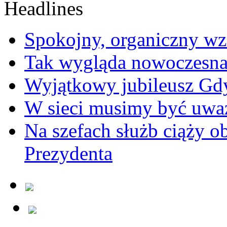
Spokojny, organiczny wz
Tak wygląda nowoczesna
Wyjątkowy jubileusz Gd
W sieci musimy być uwa
Na szefach służb ciąży 
Prezydenta