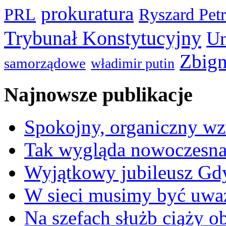
prokuratura
PRL
Ryszard Pet
Trybunał Konstytucyjny
Un
Zbign
samorządowe
władimir putin
Najnowsze publikacje
Spokojny, organiczny wz
Tak wygląda nowoczesna
Wyjątkowy jubileusz Gd
W sieci musimy być uwa
Na szefach służb ciąży 