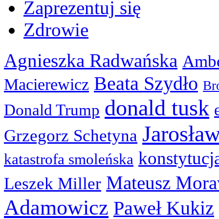
Zaprezentuj się
Zdrowie
Agnieszka Radwańska
Ambe
Beata Szydło
Macierewicz
Br
donald tusk
Donald Trump
Jarosła
Grzegorz Schetyna
konstytucj
katastrofa smoleńska
Mateusz Mora
Leszek Miller
Adamowicz
Paweł Kukiz