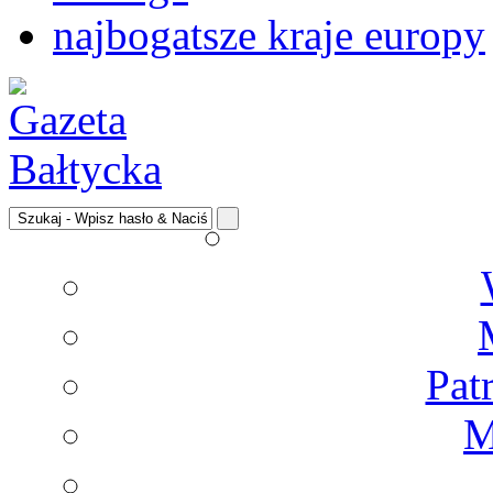
najbogatsze kraje europy
Pat
M