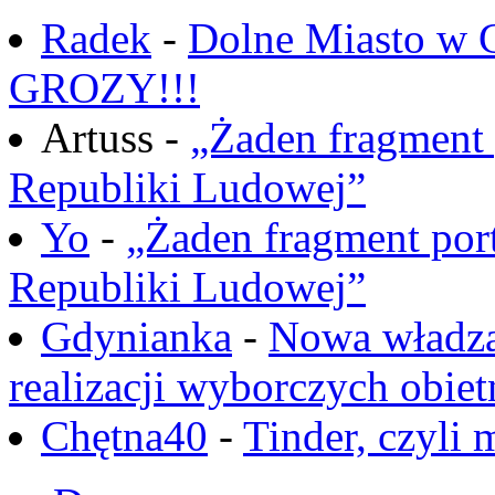
Radek
-
Dolne Miasto w
GROZY!!!
Artuss -
„Żaden fragment 
Republiki Ludowej”
Yo
-
„Żaden fragment port
Republiki Ludowej”
Gdynianka
-
Nowa władza
realizacji wyborczych obiet
Chętna40
-
Tinder, czyli 