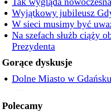
Tak wygląda nowoczesna
Wyjątkowy jubileusz Gd
W sieci musimy być uwa
Na szefach służb ciąży 
Prezydenta
Gorące dyskusje
Dolne Miasto w Gdańs
27 gru 2016
Polecamy