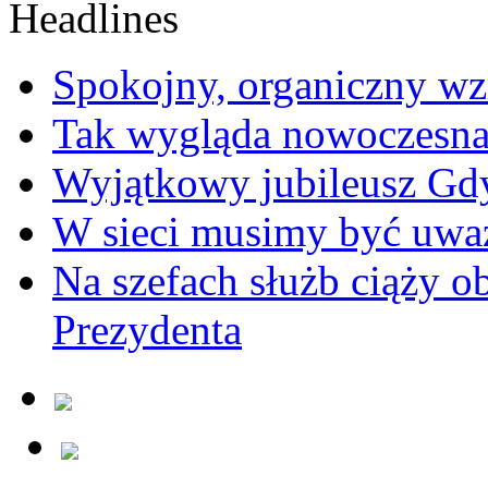
Spokojny, organiczny wz
Tak wygląda nowoczesna
Wyjątkowy jubileusz Gd
W sieci musimy być uwa
Na szefach służb ciąży 
Prezydenta