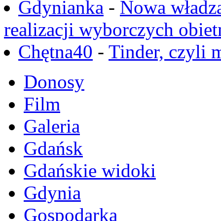
Gdynianka
-
Nowa władza
realizacji wyborczych obiet
Chętna40
-
Tinder, czyli 
Donosy
Film
Galeria
Gdańsk
Gdańskie widoki
Gdynia
Gospodarka