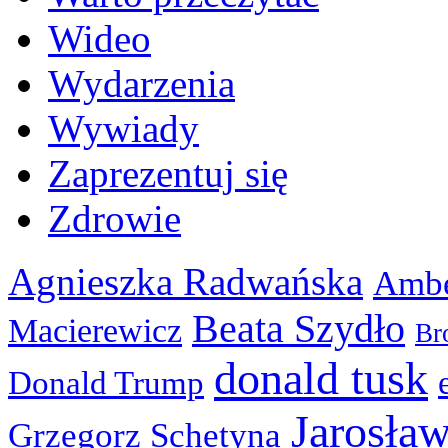
Wideo
Wydarzenia
Wywiady
Zaprezentuj się
Zdrowie
Agnieszka Radwańska
Ambe
Beata Szydło
Macierewicz
Br
donald tusk
Donald Trump
Jarosła
Grzegorz Schetyna