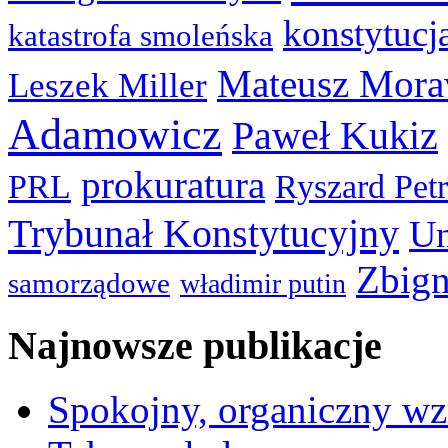
konstytucj
katastrofa smoleńska
Mateusz Mora
Leszek Miller
Adamowicz
Paweł Kukiz
prokuratura
PRL
Ryszard Pet
Trybunał Konstytucyjny
Un
Zbign
samorządowe
władimir putin
Najnowsze publikacje
Spokojny, organiczny wz