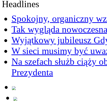
Spokojny, organiczny wz
Tak wygląda nowoczesna
Wyjątkowy jubileusz Gd
W sieci musimy być uwa
Na szefach służb ciąży 
Prezydenta