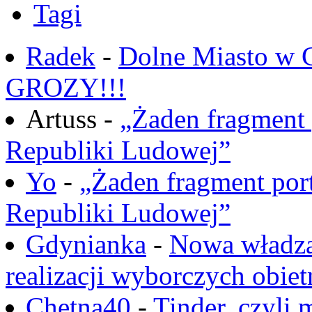
Tagi
Radek
-
Dolne Miasto w
GROZY!!!
Artuss -
„Żaden fragment 
Republiki Ludowej”
Yo
-
„Żaden fragment port
Republiki Ludowej”
Gdynianka
-
Nowa władza
realizacji wyborczych obiet
Chętna40
-
Tinder, czyli 