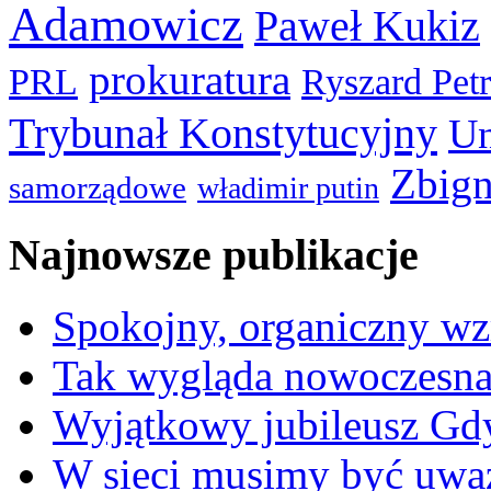
Adamowicz
Paweł Kukiz
prokuratura
PRL
Ryszard Pet
Trybunał Konstytucyjny
Un
Zbign
samorządowe
władimir putin
Najnowsze publikacje
Spokojny, organiczny wz
Tak wygląda nowoczesna
Wyjątkowy jubileusz Gd
W sieci musimy być uwa