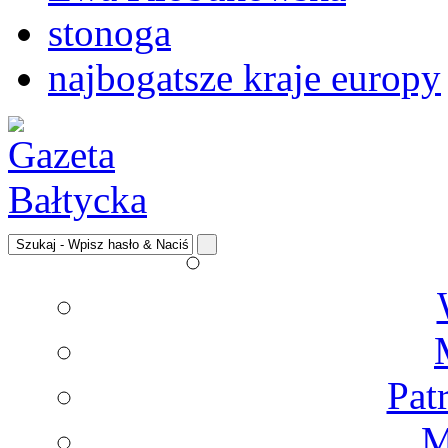
stonoga
najbogatsze kraje europy
Pat
M