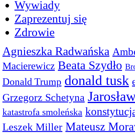
Wywiady
Zaprezentuj się
Zdrowie
Agnieszka Radwańska
Ambe
Beata Szydło
Macierewicz
Br
donald tusk
Donald Trump
Jarosła
Grzegorz Schetyna
konstytucj
katastrofa smoleńska
Mateusz Mora
Leszek Miller