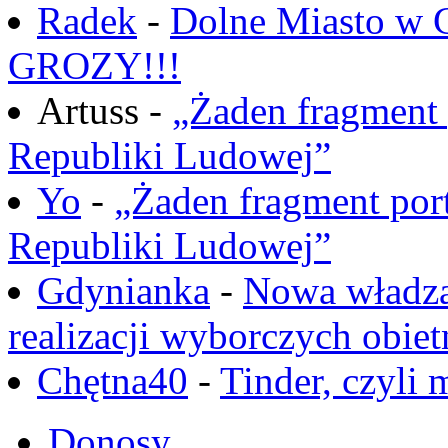
Radek
-
Dolne Miasto w
GROZY!!!
Artuss -
„Żaden fragment 
Republiki Ludowej”
Yo
-
„Żaden fragment port
Republiki Ludowej”
Gdynianka
-
Nowa władza
realizacji wyborczych obiet
Chętna40
-
Tinder, czyli 
Donosy