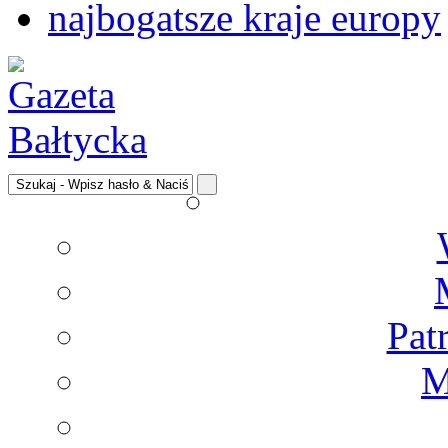
najbogatsze kraje europy
Pat
M