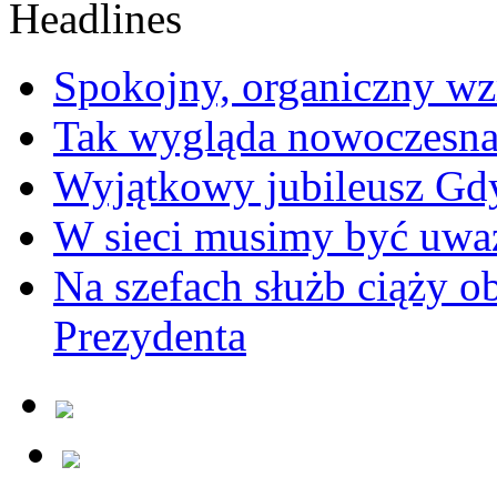
Spokojny, organiczny wz
Tak wygląda nowoczesna
Wyjątkowy jubileusz Gd
W sieci musimy być uwa
Na szefach służb ciąży 
Prezydenta