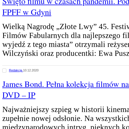
Święto filmu w czasach pandemii. Po
FPFF w Gdyni
Wielką Nagrodę „Złote Lwy” 45. Festi
Filmów Fabularnych dla najlepszego fil
wyjedź z tego miasta” otrzymali reżyse
Wilczyński oraz producentki: Ewa Pu
Redakcja
10.12.2020
James Bond. Pełna kolekcja filmów na
DVD – IP
Najważniejszy szpieg w historii kinema
zupełnie nowej odsłonie. Na wszystki
międzynarodowych intryg, pięknych kob