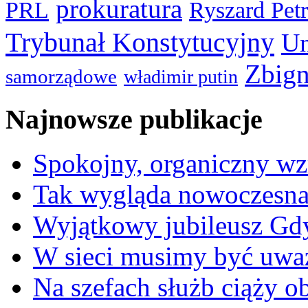
prokuratura
PRL
Ryszard Pet
Trybunał Konstytucyjny
Un
Zbign
samorządowe
władimir putin
Najnowsze publikacje
Spokojny, organiczny wz
Tak wygląda nowoczesna
Wyjątkowy jubileusz Gd
W sieci musimy być uwa
Na szefach służb ciąży 