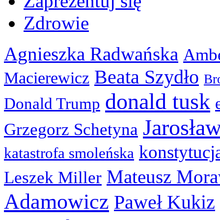
Zaprezentuj się
Zdrowie
Agnieszka Radwańska
Ambe
Beata Szydło
Macierewicz
Br
donald tusk
Donald Trump
Jarosła
Grzegorz Schetyna
konstytucj
katastrofa smoleńska
Mateusz Mora
Leszek Miller
Adamowicz
Paweł Kukiz