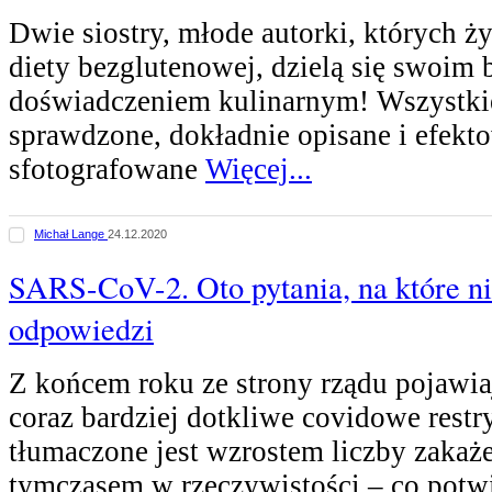
Dwie siostry, młode autorki, których ż
diety bezglutenowej, dzielą się swoim
doświadczeniem kulinarnym! Wszystkie
sprawdzone, dokładnie opisane i efekt
sfotografowane
Więcej...
Michał Lange
24.12.2020
SARS-CoV-2. Oto pytania, na które n
odpowiedzi
Z końcem roku ze strony rządu pojawiaj
coraz bardziej dotkliwe covidowe restr
tłumaczone jest wzrostem liczby zakaż
tymczasem w rzeczywistości – co potw