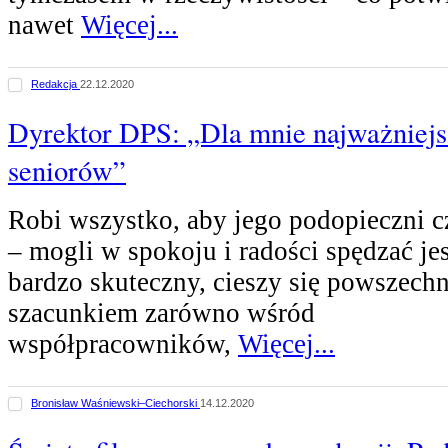
nawet
Więcej...
Redakcja
22.12.2020
Dyrektor DPS: „Dla mnie najważniejsz
seniorów”
Robi wszystko, aby jego podopieczni cz
– mogli w spokoju i radości spędzać jes
bardzo skuteczny, cieszy się powszech
szacunkiem zarówno wśród
współpracowników,
Więcej...
Bronisław Waśniewski–Ciechorski
14.12.2020