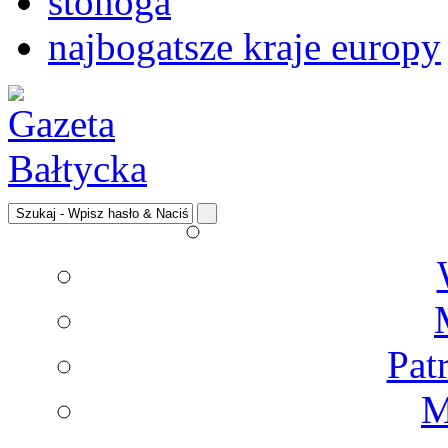
stonoga
najbogatsze kraje europy
Pat
M