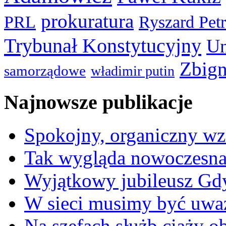
prokuratura
PRL
Ryszard Pet
Trybunał Konstytucyjny
Un
Zbign
samorządowe
władimir putin
Najnowsze publikacje
Spokojny, organiczny wz
Tak wygląda nowoczesna
Wyjątkowy jubileusz Gd
W sieci musimy być uwa
Na szefach służb ciąży 