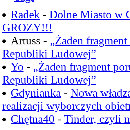
Radek
-
Dolne Miasto w
GROZY!!!
Artuss -
„Żaden fragment 
Republiki Ludowej”
Yo
-
„Żaden fragment port
Republiki Ludowej”
Gdynianka
-
Nowa władza
realizacji wyborczych obiet
Chętna40
-
Tinder, czyli 