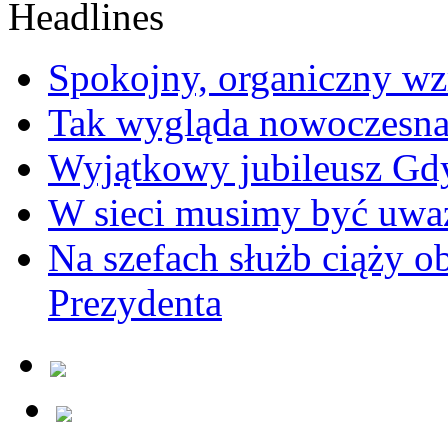
Spokojny, organiczny wz
Tak wygląda nowoczesna
Wyjątkowy jubileusz Gd
W sieci musimy być uwa
Na szefach służb ciąży 
Prezydenta