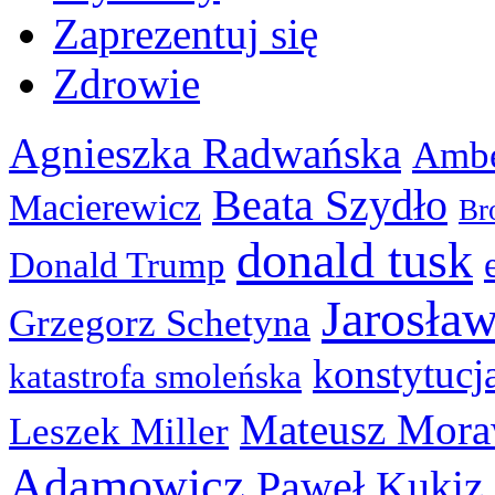
Zaprezentuj się
Zdrowie
Agnieszka Radwańska
Ambe
Beata Szydło
Macierewicz
Br
donald tusk
Donald Trump
Jarosła
Grzegorz Schetyna
konstytucj
katastrofa smoleńska
Mateusz Mora
Leszek Miller
Adamowicz
Paweł Kukiz