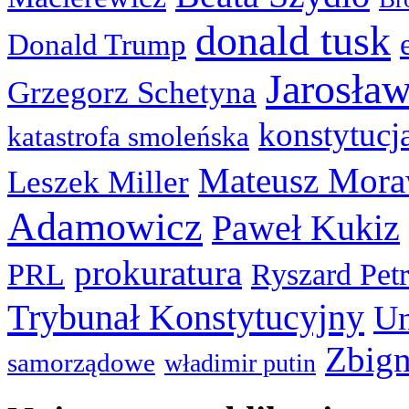
donald tusk
Donald Trump
Jarosła
Grzegorz Schetyna
konstytucj
katastrofa smoleńska
Mateusz Mora
Leszek Miller
Adamowicz
Paweł Kukiz
prokuratura
PRL
Ryszard Pet
Trybunał Konstytucyjny
Un
Zbign
samorządowe
władimir putin