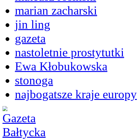
marian zacharski
jin ling
gazeta
nastoletnie prostytutki
Ewa Kłobukowska
stonoga
najbogatsze kraje europy