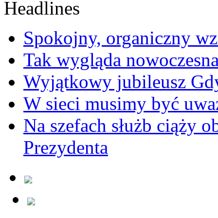
Spokojny, organiczny wz
Tak wygląda nowoczesna
Wyjątkowy jubileusz Gd
W sieci musimy być uwa
Na szefach służb ciąży 
Prezydenta