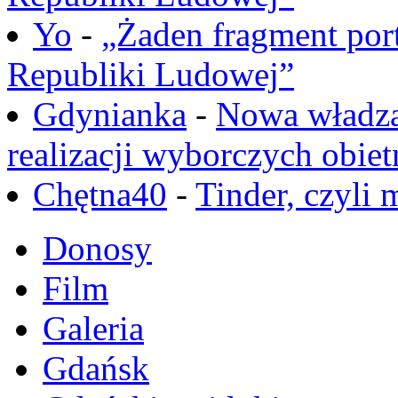
Yo
-
„Żaden fragment port
Republiki Ludowej”
Gdynianka
-
Nowa władza
realizacji wyborczych obiet
Chętna40
-
Tinder, czyli 
Donosy
Film
Galeria
Gdańsk