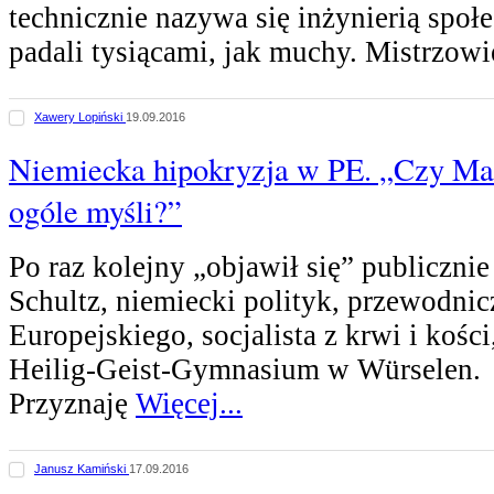
technicznie nazywa się inżynierią społe
padali tysiącami, jak muchy. Mistrzowi
Xawery Lopiński
19.09.2016
Niemiecka hipokryzja w PE. „Czy Mar
ogóle myśli?”
Po raz kolejny „objawił się” publiczni
Schultz, niemiecki polityk, przewodni
Europejskiego, socjalista z krwi i kości
Heilig-Geist-Gymnasium w Würselen.
Przyznaję
Więcej...
Janusz Kamiński
17.09.2016