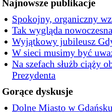
Najnowsze publikacje
Spokojny, organiczny wz
Tak wygląda nowoczesna
Wyjątkowy jubileusz Gd
W sieci musimy być uwa
Na szefach służb ciąży 
Prezydenta
Gorące dyskusje
Dolne Miasto w Gdańs