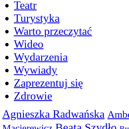
Teatr
Turystyka
Warto przeczytać
Wideo
Wydarzenia
Wywiady
Zaprezentuj się
Zdrowie
Agnieszka Radwańska
Ambe
Beata Szydło
Macierewicz
Br