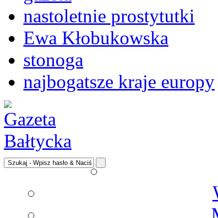
nastoletnie prostytutki
Ewa Kłobukowska
stonoga
najbogatsze kraje europy