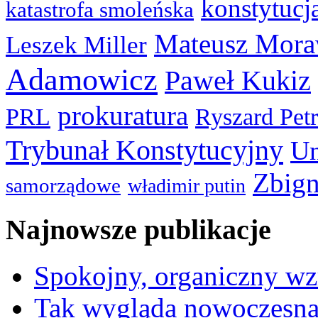
konstytucj
katastrofa smoleńska
Mateusz Mora
Leszek Miller
Adamowicz
Paweł Kukiz
prokuratura
PRL
Ryszard Pet
Trybunał Konstytucyjny
Un
Zbign
samorządowe
władimir putin
Najnowsze publikacje
Spokojny, organiczny wz
Tak wygląda nowoczesna