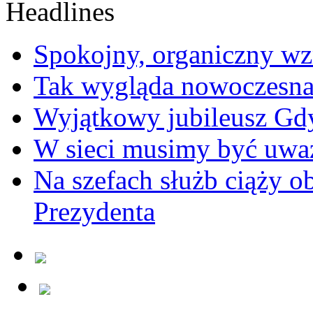
Spokojny, organiczny wz
Tak wygląda nowoczesna
Wyjątkowy jubileusz Gd
W sieci musimy być uwa
Na szefach służb ciąży 
Prezydenta