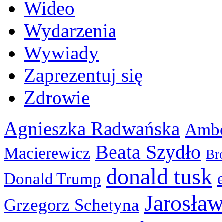
Wideo
Wydarzenia
Wywiady
Zaprezentuj się
Zdrowie
Agnieszka Radwańska
Ambe
Beata Szydło
Macierewicz
Br
donald tusk
Donald Trump
Jarosła
Grzegorz Schetyna