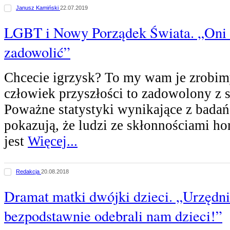
Janusz Kamiński
22.07.2019
LGBT i Nowy Porządek Świata. „Oni w
zadowolić”
Chcecie igrzysk? To my wam je zrobim
człowiek przyszłości to zadowolony z s
Poważne statystyki wynikające z bada
pokazują, że ludzi ze skłonnościami 
jest
Więcej...
Redakcja
20.08.2018
Dramat matki dwójki dzieci. „Urzędn
bezpodstawnie odebrali nam dzieci!”