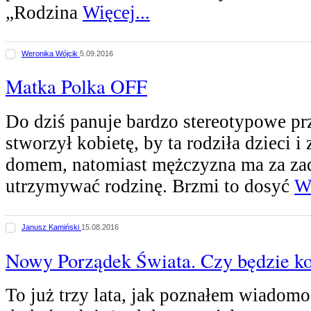
„Rodzina
Więcej...
Weronika Wójcik
5.09.2016
Matka Polka OFF
Do dziś panuje bardzo stereotypowe pr
stworzył kobietę, by ta rodziła dzieci i
domem, natomiast mężczyzna ma za zad
utrzymywać rodzinę. Brzmi to dosyć
Wi
Janusz Kamiński
15.08.2016
Nowy Porządek Świata. Czy będzie ko
To już trzy lata, jak poznałem wiadomoś