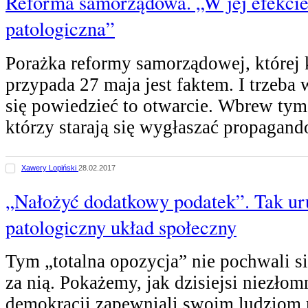
Reforma samorządowa. „W jej efekcie 
patologiczna”
Porażka reformy samorządowej, której 
przypada 27 maja jest faktem. I trzeba
się powiedzieć to otwarcie. Wbrew ty
którzy starają się wygłaszać propagan
Xawery Lopiński
28.02.2017
„Nałożyć dodatkowy podatek”. Tak u
patologiczny układ społeczny
Tym „totalna opozycja” nie pochwali s
za nią. Pokażemy, jak dzisiejsi niezło
demokracji zapewniali swoim ludziom