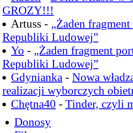
GROZY!!!
Artuss -
„Żaden fragment 
Republiki Ludowej”
Yo
-
„Żaden fragment port
Republiki Ludowej”
Gdynianka
-
Nowa władza
realizacji wyborczych obiet
Chętna40
-
Tinder, czyli 
Donosy