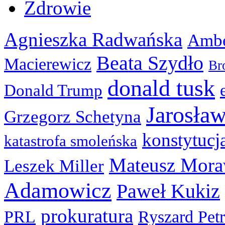
Zdrowie
Agnieszka Radwańska
Ambe
Beata Szydło
Macierewicz
Br
donald tusk
Donald Trump
Jarosła
Grzegorz Schetyna
konstytucj
katastrofa smoleńska
Mateusz Mora
Leszek Miller
Adamowicz
Paweł Kukiz
prokuratura
PRL
Ryszard Pet