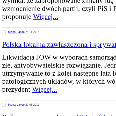
wynika, że zaproponowane zmiany idą
wzmocnienie dwóch partii, czyli PiS i 
proponuje
Więcej...
Michał Lange
24.11.2017
Polska lokalna zawłaszczona i spryw
Likwidacja JOW w wyborach samorząd
złe, antyobywatelskie rozwiązanie. Jed
utrzymywanie to z kolei następne lata 
patologicznych układów, w których wój
prezydent
Więcej...
Michał Lange
27.05.2017