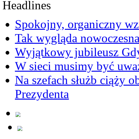
Spokojny, organiczny wz
Tak wygląda nowoczesna
Wyjątkowy jubileusz Gd
W sieci musimy być uwa
Na szefach służb ciąży 
Prezydenta