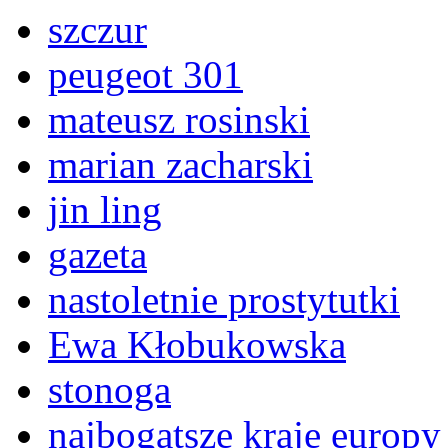
szczur
peugeot 301
mateusz rosinski
marian zacharski
jin ling
gazeta
nastoletnie prostytutki
Ewa Kłobukowska
stonoga
najbogatsze kraje europy