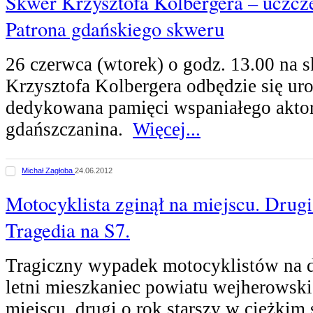
Skwer Krzysztofa Kolbergera – uczcz
Patrona gdańskiego skweru
26 czerwca (wtorek) o godz. 13.00 na 
Krzysztofa Kolbergera odbędzie się ur
dedykowana pamięci wspaniałego aktora
gdańszczanina.
Więcej...
Michał Zagłoba
24.06.2012
Motocyklista zginął na miejscu. Drugi
Tragedia na S7.
Tragiczny wypadek motocyklistów na d
letni mieszkaniec powiatu wejherowski
miejscu, drugi o rok starszy w ciężkim 