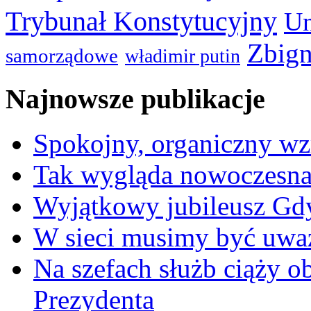
Trybunał Konstytucyjny
Un
Zbign
samorządowe
władimir putin
Najnowsze publikacje
Spokojny, organiczny wz
Tak wygląda nowoczesna
Wyjątkowy jubileusz Gd
W sieci musimy być uwa
Na szefach służb ciąży 
Prezydenta