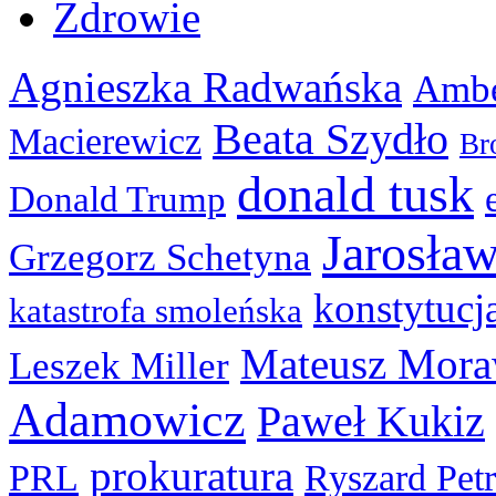
Zdrowie
Agnieszka Radwańska
Ambe
Beata Szydło
Macierewicz
Br
donald tusk
Donald Trump
Jarosła
Grzegorz Schetyna
konstytucj
katastrofa smoleńska
Mateusz Mora
Leszek Miller
Adamowicz
Paweł Kukiz
prokuratura
PRL
Ryszard Pet