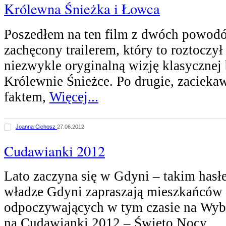
Królewna Śnieżka i Łowca
Poszedłem na ten film z dwóch powodó
zachęcony trailerem, który to roztoczy
niezwykle oryginalną wizję klasycznej 
Królewnie Śnieżce. Po drugie, zacieka
faktem,
Więcej...
Joanna Cichosz
27.06.2012
Cudawianki 2012
Lato zaczyna się w Gdyni – takim hasłe
władze Gdyni zapraszają mieszkańców T
odpoczywających w tym czasie na Wybr
na Cudawianki 2012 – Święto Nocy