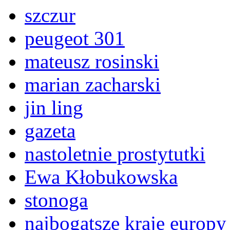
szczur
peugeot 301
mateusz rosinski
marian zacharski
jin ling
gazeta
nastoletnie prostytutki
Ewa Kłobukowska
stonoga
najbogatsze kraje europy