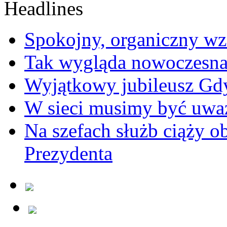
Spokojny, organiczny wz
Tak wygląda nowoczesna
Wyjątkowy jubileusz Gd
W sieci musimy być uwa
Na szefach służb ciąży 
Prezydenta