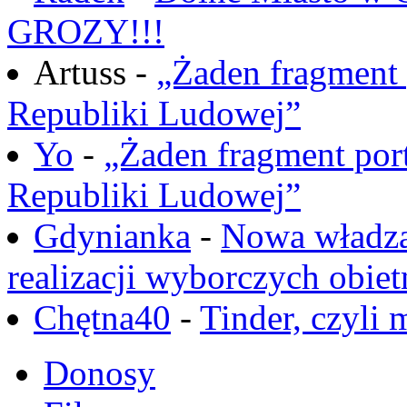
GROZY!!!
Artuss -
„Żaden fragment 
Republiki Ludowej”
Yo
-
„Żaden fragment port
Republiki Ludowej”
Gdynianka
-
Nowa władza
realizacji wyborczych obiet
Chętna40
-
Tinder, czyli 
Donosy