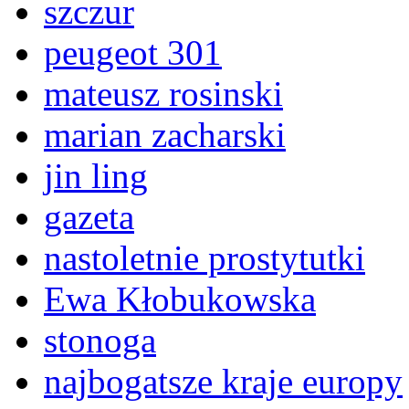
szczur
peugeot 301
mateusz rosinski
marian zacharski
jin ling
gazeta
nastoletnie prostytutki
Ewa Kłobukowska
stonoga
najbogatsze kraje europy