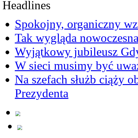
Spokojny, organiczny wz
Tak wygląda nowoczesna
Wyjątkowy jubileusz Gd
W sieci musimy być uwa
Na szefach służb ciąży 
Prezydenta