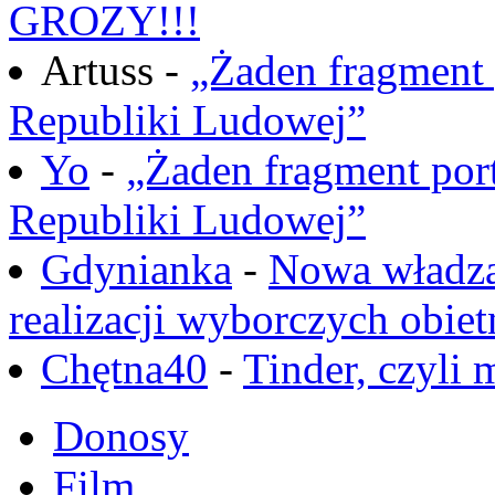
GROZY!!!
Artuss -
„Żaden fragment 
Republiki Ludowej”
Yo
-
„Żaden fragment port
Republiki Ludowej”
Gdynianka
-
Nowa władza
realizacji wyborczych obiet
Chętna40
-
Tinder, czyli 
Donosy
Film