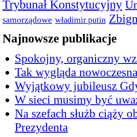
Trybunał Konstytucyjny
Un
Zbign
samorządowe
władimir putin
Najnowsze publikacje
Spokojny, organiczny wz
Tak wygląda nowoczesna
Wyjątkowy jubileusz Gd
W sieci musimy być uwa
Na szefach służb ciąży 
Prezydenta