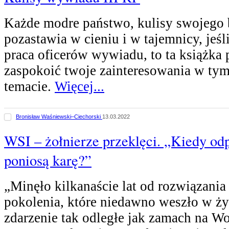
Każde modre państwo, kulisy swojego
pozastawia w cieniu i w tajemnicy, jeśli
praca oficerów wywiadu, to ta książka
zaspokoić twoje zainteresowania w ty
temacie.
Więcej...
Bronisław Waśniewski–Ciechorski
13.03.2022
WSI – żołnierze przeklęci. „Kiedy od
poniosą karę?”
„Minęło kilkanaście lat od rozwiązania
pokolenia, które niedawno weszło w życ
zdarzenie tak odległe jak zamach na W