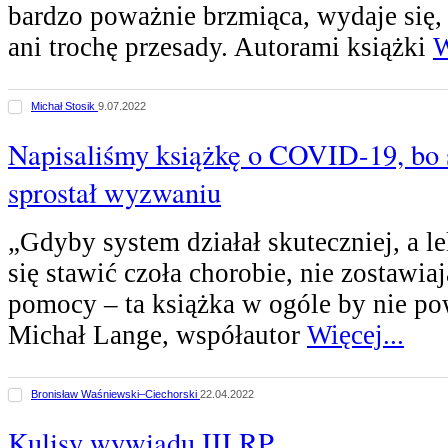
bardzo poważnie brzmiąca, wydaje się,
ani trochę przesady. Autorami książki
W
Michał Stosik
9.07.2022
Napisaliśmy książkę o COVID-19, bo 
sprostał wyzwaniu
„Gdyby system działał skuteczniej, a l
się stawić czoła chorobie, nie zostawia
pomocy – ta książka w ogóle by nie p
Michał Lange, współautor
Więcej...
Bronisław Waśniewski–Ciechorski
22.04.2022
Kulisy wywiadu III RP