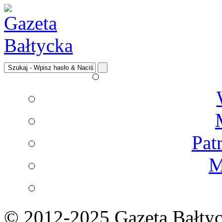
Pat
M
© 2012-2025 Gazeta Bałtyc