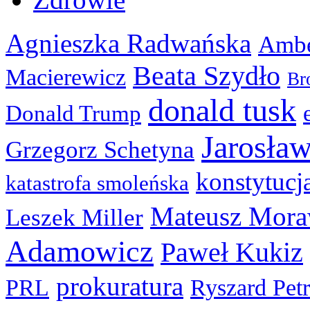
Agnieszka Radwańska
Ambe
Beata Szydło
Macierewicz
Br
donald tusk
Donald Trump
Jarosła
Grzegorz Schetyna
konstytucj
katastrofa smoleńska
Mateusz Mora
Leszek Miller
Adamowicz
Paweł Kukiz
prokuratura
PRL
Ryszard Pet