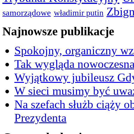
Zbign
samorządowe
władimir putin
Najnowsze publikacje
Spokojny, organiczny wz
Tak wygląda nowoczesna
Wyjątkowy jubileusz Gd
W sieci musimy być uwa
Na szefach służb ciąży 
Prezydenta