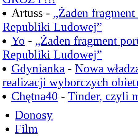
Artuss -
„Żaden fragment 
Republiki Ludowej”
Yo
-
„Żaden fragment port
Republiki Ludowej”
Gdynianka
-
Nowa władza
realizacji wyborczych obiet
Chętna40
-
Tinder, czyli 
Donosy
Film