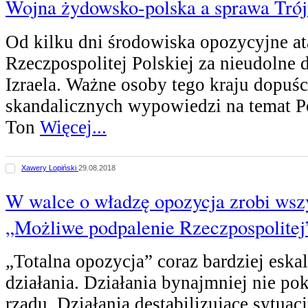
Wojna żydowsko-polska a sprawa Tró
Od kilku dni środowiska opozycyjne at
Rzeczpospolitej Polskiej za nieudolne 
Izraela. Ważne osoby tego kraju dopuśc
skandalicznych wypowiedzi na temat Po
Ton
Więcej...
Xawery Lopiński
29.08.2018
W walce o władzę opozycja zrobi ws
„Możliwe podpalenie Rzeczpospolitej
„Totalna opozycja” coraz bardziej eska
działania. Działania bynajmniej nie pok
rządu. Działania destabilizujące sytuacj