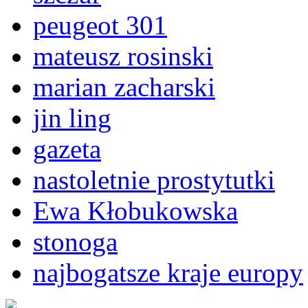
peugeot 301
mateusz rosinski
marian zacharski
jin ling
gazeta
nastoletnie prostytutki
Ewa Kłobukowska
stonoga
najbogatsze kraje europy