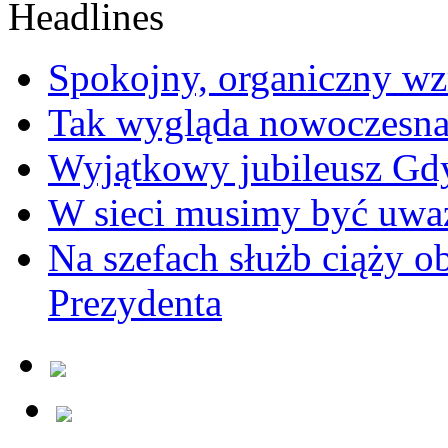
Spokojny, organiczny wz
Tak wygląda nowoczesna
Wyjątkowy jubileusz Gd
W sieci musimy być uwa
Na szefach służb ciąży 
Prezydenta