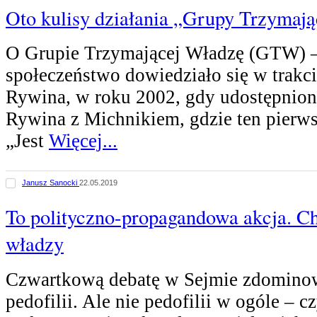
Oto kulisy działania „Grupy Trzymaj
O Grupie Trzymającej Władzę (GTW) – 
społeczeństwo dowiedziało się w trakci
Rywina, w roku 2002, gdy udostępnio
Rywina z Michnikiem, gdzie ten pierws
„Jest
Więcej...
Janusz Sanocki
22.05.2019
To polityczno-propagandowa akcja. Ch
władzy
Czwartkową debatę w Sejmie zdominow
pedofilii. Ale nie pedofilii w ogóle – c