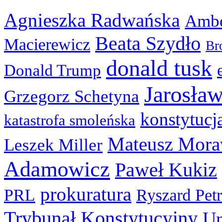
Agnieszka Radwańska
Ambe
Beata Szydło
Macierewicz
Br
donald tusk
Donald Trump
Jarosła
Grzegorz Schetyna
konstytucj
katastrofa smoleńska
Mateusz Mora
Leszek Miller
Adamowicz
Paweł Kukiz
prokuratura
PRL
Ryszard Pet
Trybunał Konstytucyjny
Un