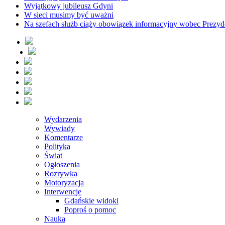
Wyjątkowy jubileusz Gdyni
W sieci musimy być uważni
Na szefach służb ciąży obowiązek informacyjny wobec Prezyd
Wydarzenia
Wywiady
Komentarze
Polityka
Świat
Ogłoszenia
Rozrywka
Motoryzacja
Interwencje
Gdańskie widoki
Poproś o pomoc
Nauka