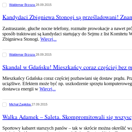
Waldemar Brzoza
28.09.2015
Kandydaci Zbigniewa Stonogi są prześladowani! Zna
Zastraszanie, głuche nocne telefony, rozmaite prowokacje a nawet pr
sposób traktowani są kandydaci startujący do Sejmu z list Komite
Zbigniewa Stonogi.
Więcej...
Waldemar Brzoza
28.09.2015
Skandal w Gdańsku! Mieszkańcy coraz częściej bez p
Mieszkańcy Gdańska coraz częściej pozbawiani się dostaw prądu. Prz
uciążliwe. Efektem może być np. uszkodzenie sprzętu komputerowego
dostawca energii w
Więcej...
Michał Zagłoba
27.09.2015
Walka Adamek – Saleta. Skompromitowali się wszys
Sportowy kabaret starszych panów – tak w skrócie można określić wa