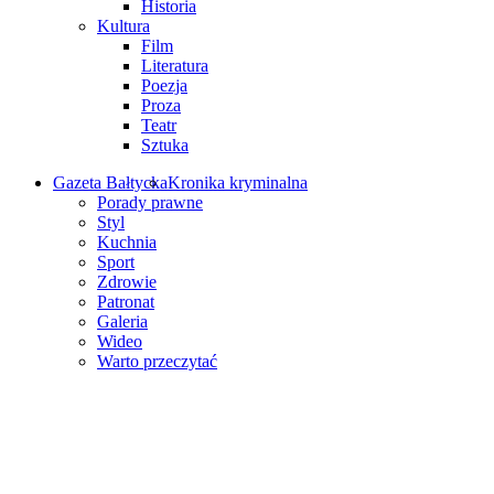
Historia
Kultura
Film
Literatura
Poezja
Proza
Teatr
Sztuka
Gazeta Bałtycka
Kronika kryminalna
Porady prawne
Styl
Kuchnia
Sport
Zdrowie
Patronat
Galeria
Wideo
Warto przeczytać