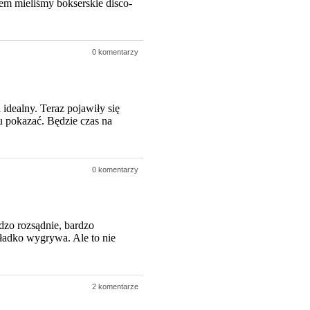
m mieliśmy bokserskie disco-
0 komentarzy
idealny. Teraz pojawiły się
u pokazać. Będzie czas na
0 komentarzy
dzo rozsądnie, bardzo
gładko wygrywa. Ale to nie
2 komentarze