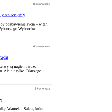
38 komentarzy
my szczegóły
óby pozbawienia życia – w ten
tu Wyborczego Wyborców
4 komentarze
rądu
erwy są nagłe i bardzo
. Ale nie tylko. Dlaczego
1 komentarz
cy
lkę Adamek – Saleta, która