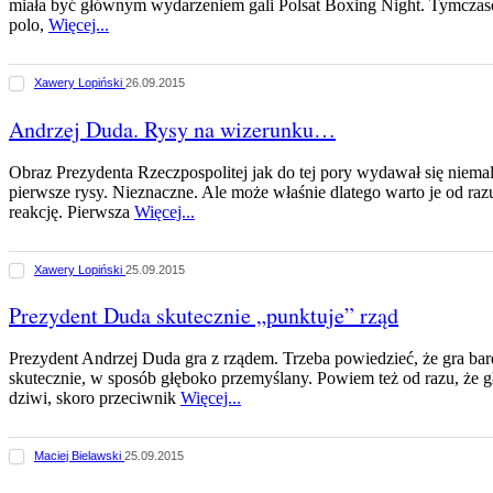
miała być głównym wydarzeniem gali Polsat Boxing Night. Tymczase
polo,
Więcej...
Xawery Lopiński
26.09.2015
Andrzej Duda. Rysy na wizerunku…
Obraz Prezydenta Rzeczpospolitej jak do tej pory wydawał się niemal 
pierwsze rysy. Nieznaczne. Ale może właśnie dlatego warto je od raz
reakcję. Pierwsza
Więcej...
Xawery Lopiński
25.09.2015
Prezydent Duda skutecznie „punktuje” rząd
Prezydent Andrzej Duda gra z rządem. Trzeba powiedzieć, że gra bar
skutecznie, w sposób głęboko przemyślany. Powiem też od razu, że 
dziwi, skoro przeciwnik
Więcej...
Maciej Bielawski
25.09.2015