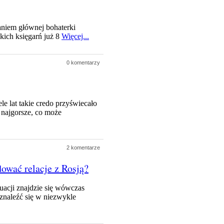
niem głównej bohaterki
skich księgarń już 8
Więcej...
0 komentarzy
e lat takie credo przyświecało
 najgorsze, co może
2 komentarze
ować relacje z Rosją?
tuacji znajdzie się wówczas
znaleźć się w niezwykle