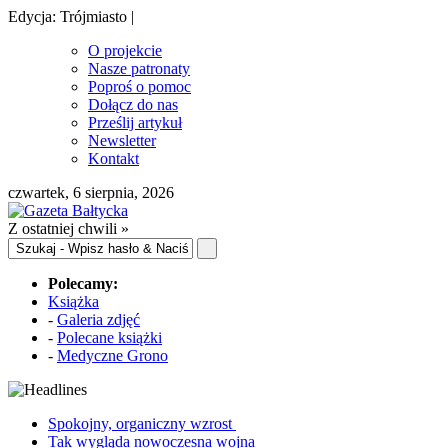
Edycja: Trójmiasto |
O projekcie
Nasze patronaty
Poproś o pomoc
Dołącz do nas
Prześlij artykuł
Newsletter
Kontakt
czwartek, 6 sierpnia, 2026
Z ostatniej chwili »
Polecamy:
Książka
-
Galeria zdjęć
-
Polecane książki
-
Medyczne Grono
Spokojny, organiczny wzrost
Tak wygląda nowoczesna wojna