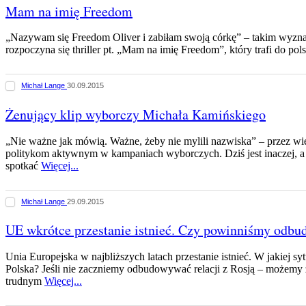
Mam na imię Freedom
„Nazywam się Freedom Oliver i zabiłam swoją córkę” – takim wyzna
rozpoczyna się thriller pt. „Mam na imię Freedom”, który trafi do pol
Michał Lange
30.09.2015
Żenujący klip wyborczy Michała Kamińskiego
„Nie ważne jak mówią. Ważne, żeby nie mylili nazwiska” – przez wiel
politykom aktywnym w kampaniach wyborczych. Dziś jest inaczej, a
spotkać
Więcej...
Michał Lange
29.09.2015
UE wkrótce przestanie istnieć. Czy powinniśmy odbud
Unia Europejska w najbliższych latach przestanie istnieć. W jakiej sy
Polska? Jeśli nie zaczniemy odbudowywać relacji z Rosją – możemy 
trudnym
Więcej...