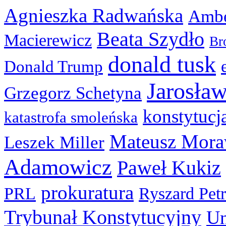
Agnieszka Radwańska
Ambe
Beata Szydło
Macierewicz
Br
donald tusk
Donald Trump
Jarosła
Grzegorz Schetyna
konstytucj
katastrofa smoleńska
Mateusz Mora
Leszek Miller
Adamowicz
Paweł Kukiz
prokuratura
PRL
Ryszard Pet
Trybunał Konstytucyjny
Un