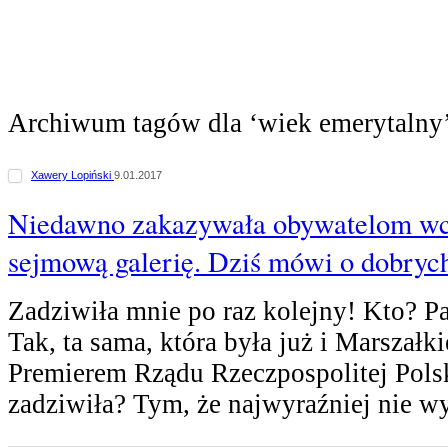
Archiwum tagów dla ‘wiek emerytalny
Xawery Lopiński
9.01.2017
Niedawno zakazywała obywatelom wc
sejmową galerię. Dziś mówi o dobryc
Zadziwiła mnie po raz kolejny! Kto? 
Tak, ta sama, która była już i Marszałk
Premierem Rządu Rzeczpospolitej Pols
zadziwiła? Tym, że najwyraźniej nie w