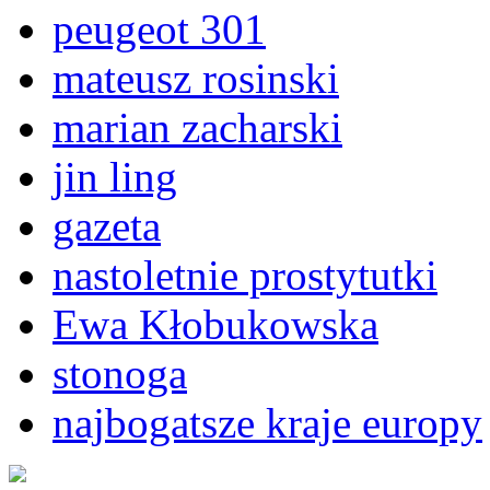
peugeot 301
mateusz rosinski
marian zacharski
jin ling
gazeta
nastoletnie prostytutki
Ewa Kłobukowska
stonoga
najbogatsze kraje europy