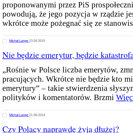
proponowanymi przez PiS prospołeczni
powodują, że jego pozycja w rządzie jes
wkrótce może pożegnać się ze stanowi
Michał Lange
23.09.2015
Nie będzie emerytur, będzie katastrof
„Rośnie w Polsce liczba emerytów, zmni
pracujących. Wkrótce nie będzie kto m
emerytury” – takie stwierdzenia słysz
polityków i komentatorów. Brzmi
Więce
Michał Lange
21.06.2014
Czy Polacy naprawdę żyją dłużej?