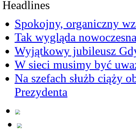
Spokojny, organiczny wz
Tak wygląda nowoczesna
Wyjątkowy jubileusz Gd
W sieci musimy być uwa
Na szefach służb ciąży 
Prezydenta