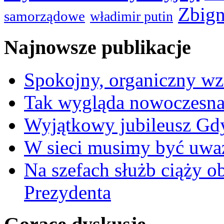
Zbign
samorządowe
władimir putin
Najnowsze publikacje
Spokojny, organiczny wz
Tak wygląda nowoczesna
Wyjątkowy jubileusz Gd
W sieci musimy być uwa
Na szefach służb ciąży 
Prezydenta