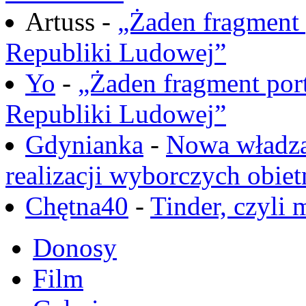
Artuss -
„Żaden fragment 
Republiki Ludowej”
Yo
-
„Żaden fragment port
Republiki Ludowej”
Gdynianka
-
Nowa władza
realizacji wyborczych obiet
Chętna40
-
Tinder, czyli 
Donosy
Film