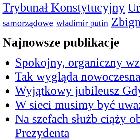
Trybunał Konstytucyjny
Un
Zbign
samorządowe
władimir putin
Najnowsze publikacje
Spokojny, organiczny wz
Tak wygląda nowoczesna
Wyjątkowy jubileusz Gd
W sieci musimy być uwa
Na szefach służb ciąży 
Prezydenta