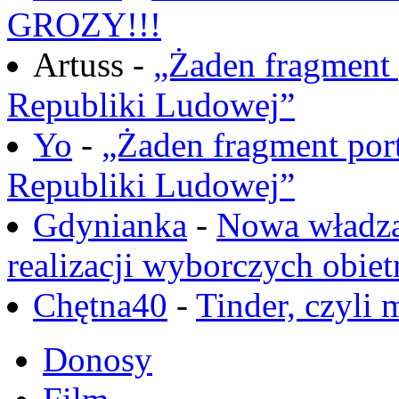
GROZY!!!
Artuss -
„Żaden fragment 
Republiki Ludowej”
Yo
-
„Żaden fragment port
Republiki Ludowej”
Gdynianka
-
Nowa władza
realizacji wyborczych obiet
Chętna40
-
Tinder, czyli 
Donosy