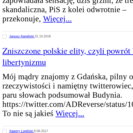
zapowiadała sensację, dziś grzmi, że tre
skandaliczna, PiS z kolei odwrotnie –
przekonuje,
Więcej...
Janusz Kamiński
31.10.2018
Zniszczone polskie elity, czyli powrót
libertynizmu
Mój mądry znajomy z Gdańska, pilny o
rzeczywistości i namiętny twitterowiec,
paru słowach podsumował Budynia.
https://twitter.com/ADReverse/statu
To nie są jakieś
Więcej...
Xawery Lopiński
8.08.2017