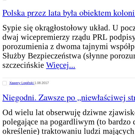
Polska przez lata była obiektem kolon
Sypie się okrągłostołowy układ. U poc
dwaj wicepremierzy rządu PRL podpis
porozumienia z dwoma tajnymi współ
Służby Bezpieczeństwa (słynne porozu
szczecińskie
Więcej...
Xawery Lopiński
1.08.2017
Niegodni. Zawsze po „niewłaściwej s
Od wielu lat obserwuję dziwne zjawisk
polegające na pogardliwym (to bardzo 
określenie) traktowaniu ludzi mających