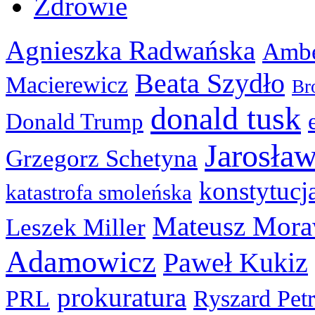
Zdrowie
Agnieszka Radwańska
Ambe
Beata Szydło
Macierewicz
Br
donald tusk
Donald Trump
Jarosła
Grzegorz Schetyna
konstytucj
katastrofa smoleńska
Mateusz Mora
Leszek Miller
Adamowicz
Paweł Kukiz
prokuratura
PRL
Ryszard Pet