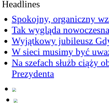
Spokojny, organiczny wz
Tak wygląda nowoczesna
Wyjątkowy jubileusz Gd
W sieci musimy być uwa
Na szefach służb ciąży 
Prezydenta