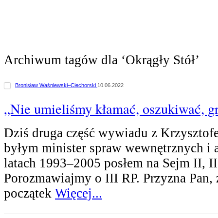
Archiwum tagów dla ‘Okrągły Stół’
Bronisław Waśniewski–Ciechorski
10.06.2022
„Nie umieliśmy kłamać, oszukiwać, grz
Dziś druga część wywiadu z Krzysztof
byłym minister spraw wewnętrznych i a
latach 1993–2005 posłem na Sejm II, III
Porozmawiajmy o III RP. Przyzna Pan, 
początek
Więcej...