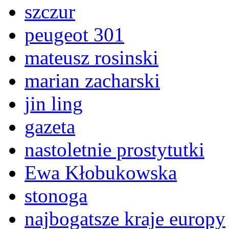
szczur
peugeot 301
mateusz rosinski
marian zacharski
jin ling
gazeta
nastoletnie prostytutki
Ewa Kłobukowska
stonoga
najbogatsze kraje europy